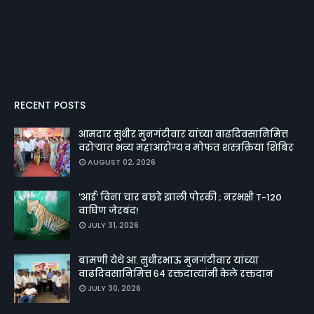
RECENT POSTS
आमदार सुधीर मुनगंटीवार यांच्या वाढदिवसानिमित्त
वरोऱ्यात भव्य महाआरोग्य व मोफत शस्त्रक्रिया शिबिर
AUGUST 02, 2026
'आई' विना चार बछडे झाली पोरकी ; नरभक्षी T-120
वाघिण जेरबंद!
JULY 31, 2026
बामणी येथे आ. सुधीरभाऊ मुनगंटीवार यांच्या
वाढदिवसानिमित्त ६४ रक्तदात्यांनी केले रक्तदान
JULY 30, 2026