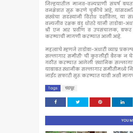
जिल्हयातील मानव-वन्यप्राणी संघर्ष ब
वनक्षेत्रात सुरू करणे चुकीचे आहे, यांसदर्
संस्थेचा सदस्यांनी विरोध दर्शविला, या स
वन्यजीव रक्षक बंडु धोतरे यांनी ताडोबा-अंधार
श्री एन आर प्रवीण व उपसंचालक, बफर यां
करण्याची मागणी करण्यात आली आहे.
महत्वाचे म्हणजे ताडोबा-अंधारी व्याघ्र प्र
सल्लागार समीती’ ची कुठलीही बैठक न घेता
गठीत करण्यात आलेली ‘स्थानिक सल्लागा
याबाबत स्थानीक सल्लागार समीतीमध्ये निर
नाईट सफारी सुरू करण्यात यावी अशी माग
Tags
चंद्रपूर
YOU MA