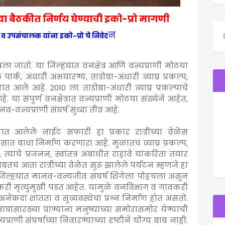
ा बैठकीत निर्णय घेण्याची इको-प्रो मागणी
न
 व उपसंचालक यांना इको-प्रो चे निवेद
खला जातो. या जिल्हयात वनक्षेत्र आणि वन्यप्राणी मोठया
ार्क, अंधारी अभयारण्य, ताडोबा-अंधारी व्याघ्र प्रकल्प,
आले आहे. 2010 ला ताडोबा-अंधारी व्याघ्र प्रकल्पाचे
ा संपुर्ण वनक्षेत्रात वन्यप्राणी मोठया संख्येने आहेत,
न्यप्राणी संघर्ष सुध्दा तीव्र आहे.
यात आलेले नाईट सफारी हा प्रकार रात्रीच्या वेळेस
िवासात बाधा निर्माण करणारा आहे. मुळातच व्याघ्र प्रकल्प,
, त्याचे प्रजनन, स्वांतत्र अबाधीत राहावे याकरिता तयार
च आता रात्रीच्या वेळेत सुरू झालेले पर्यटन म्हणजे हा
. जिल्हयात मानव-वन्यजीव संघर्ष शिगेला पोहचला असुन
वकरी मृत्युमुखी पडत आहेत. यामुळे वनविभाग व गावकरी
 अनेकदा शांतता व सुव्यवस्थेचा प्रश्न निर्माण होत असतो.
ांसारख्या प्राण्यांना मनुष्यांच्या समोरासमोर येण्याची
राणी संघर्षाच्या निवारण्याच्या दृष्टीने योेग्य बाब नाही.