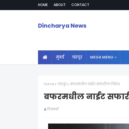
HOME
ABOUT
CONTACT
Dincharya News
मुंबई
चंद्रपूर
MEGA MENU
Home
चंद्रपूर
बफरमधील नाईट सफारीला विरोध
बफरमधील नाईट सफारी
दिनचर्या