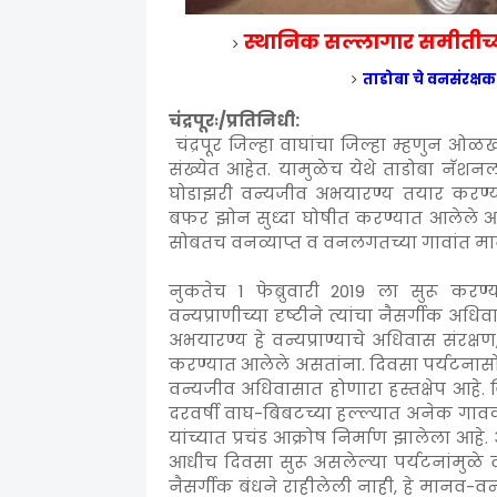
स्थानिक सल्लागार समीतीच्य
ताडोबा चे वनसंरक्षक
चंद्रपूरः/प्रतिनिधी:
चंद्रपूर जिल्हा वाघांचा जिल्हा म्हणुन ओळ
संख्येत आहेत. यामुळेच येथे ताडोबा नॅशनल प
घोडाझरी वन्यजीव अभयारण्य तयार करण्यात 
बफर झोन सुध्दा घोषीत करण्यात आलेले आहे. य
सोबतच वनव्याप्त व वनलगतच्या गावांत मानव-व
नुकतेच 1 फेब्रुवारी 2019 ला सुरू करण्
वन्यप्राणीच्या दृष्टीने त्यांचा नैसर्गीक अध
अभयारण्य हे वन्यप्राण्याचे अधिवास संरक्षण
करण्यात आलेले असतांना. दिवसा पर्यटनासोबत
वन्यजीव अधिवासात होणारा हस्तक्षेप आहे
दरवर्षी वाघ-बिबटच्या हल्ल्यात अनेक गा
यांच्यात प्रचंड आक्रोष निर्माण झालेला आहे.
आधीच दिवसा सुरू असलेल्या पर्यटनांमुळे वाघ
नैसर्गीक बंधने राहीलेली नाही, हे मानव-वन्यप्