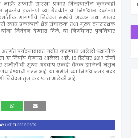
घता नाईट सफारी सारखा प्रकार जिल्हयातील कुठलाही
भात नुकतेच इको-प्रो च्या बैठकीत या निर्णयास इको-प्रो
ंदर्भातील मागणीचे निवेदन संस्थेचे अध्यक्ष तथा मानद
ी व्याघ्र प्रकल्पाचे क्षेत्र संचालक तथा मुख्य वनसंरक्षक
ना निवेदन देण्यात दिले, या निर्णयावर पुर्नविचार
कल्प अंतर्गत पर्यटनाबाबत गठीत करण्यात आलेली ‘स्थानीक
 हा निर्णय घेण्यात आलेला आहे. 15 डिसेंबर 2017 रोजी
र समीती’ची सुध्दा अदयाप एकही बैठक झालेली नसुन
्णय घेण्याची गरज आहे. या समीतीच्या निर्णयानंतर सदर
णी निवेदनातुन करण्यात आलेली आहे.
Y LIKE THESE POSTS