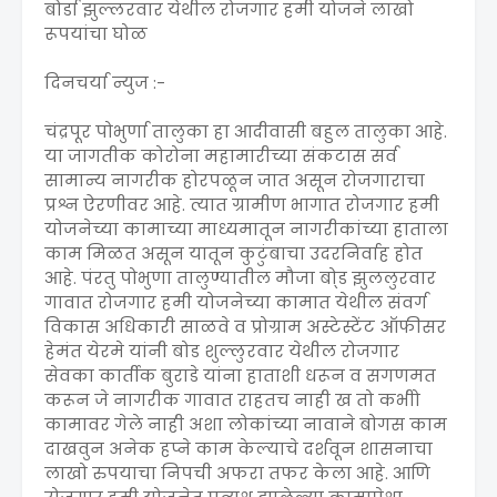
बोर्डा झुल्लरवार येथील रोजगार हमी योजने लाखो
रूपयांचा घोळ
दिनचर्या न्युज :-
चंद्रपूर पोभुर्णा तालुका हा आदीवासी बहुल तालुका आहे.
या जागतीक कोरोना महामारीच्या संकटास सर्व
सामान्य नागरीक होरपळून जात असून रोजगाराचा
प्रश्न ऐरणीवर आहे. त्यात ग्रामीण भागात रोजगार हमी
योजनेच्या कामाच्या माध्यमातून नागरीकांच्या हाताला
काम मिळत असून यातून कुटुंबाचा उदरनिर्वाह होत
आहे. पंरतु पोभुणा तालुण्यातील मौजा बो्ड झुललुरवार
गावात रोजगार हमी योजनेच्या कामात येथील संवर्ग
विकास अधिकारी साळवे व प्रोग्राम अस्टेस्टेंट ऑफीसर
हेमंत येरमे यांनी बोड शुल्लुरवार येथील रोजगार
सेवका कार्तीक बुराडे यांना हाताशी धरून व सगणमत
करून जे नागरीक गावात राहतच नाही ख तो कभीो
कामावर गेले नाही अशा लोकांच्या नावाने बोगस काम
दाखवुन अनेक हप्ने काम केल्याचे दर्शवून शासनाचा
लाखो रुपयाचा निपची अफरा तफर केला आहे. आणि