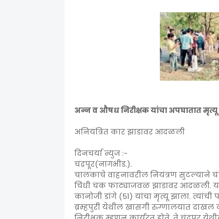
अन्न व औषध निरीक्षक यांचा अपघातात मृत्यू
अनियंत्रित कार झाडावर आदळली
दिनचर्या न्युज :-
चंद्रपूर(नागभीड.).
चालकाचे वाहनावरील नियंत्रण सुटल्याने चं
चिंधी चक फाट्याजवळ झाडावर आदळली. या अ
कानोजी डांगे (51) यांचा मृत्यू झाला. त्यांची
ब्रम्हपुरी येथील खासगी रुग्णालयात दाखल कर
निरीक्षक म्हणून कार्यरत होते. ते चंद्रपूर 