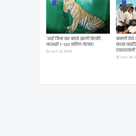
'आई' विना चार बछडे झाली पोरकी ;
बामणी येथे
नरभक्षी T-120 वाघिण जेरबंद!
यांच्या वाढ
रक्तदात्यांन
JULY 31, 2026
JULY 30, 