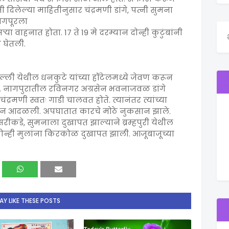
ंनी दिलेल्या माहितीनुसार चंद्रमणी डांगे, पत्नी सुमना
ागपूरला
ा वाहनात होता. 17 ते 19 मे दरम्यान दोन्ही कुटुंबांनी
ी घेतली.
ल्ली येथील धनकुटे यांच्या हॉटेलमध्ये जेवण करून
ाले. नागपुरातील रविनगर अग्रसेन भवनाजवळ डांगे
चंद्रमणी स्वतः गाडी चालवत होते. त्यानंतर त्यांच्या
न आदळली. अपघातात कारचे मोठे नुकसान झाले.
दुसरीकडे, सुमनाला दुखापत झाल्याने ब्रम्हपुरी येथील
न्ही मुलांना किरकोळ दुखापत झाली. आजूबाजूच्या
Y LIKE THESE POSTS