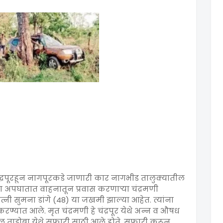
द्रपूरहून नागपूरकडे जाणारी कार नागभीड तालुक्यातील
पघातात वाहनातून प्रवास करणाऱ्या चंद्रमणी
 पत्नी सुमना डांगे (48) या जखमी झाल्या आहेत. त्यांना
ण्यात आले. मृत चंद्रमणी हे चंद्रपूर येथे अन्न व औषध
येथील ताडोबा येथे सफारी साठी आले होते. सफारी करून