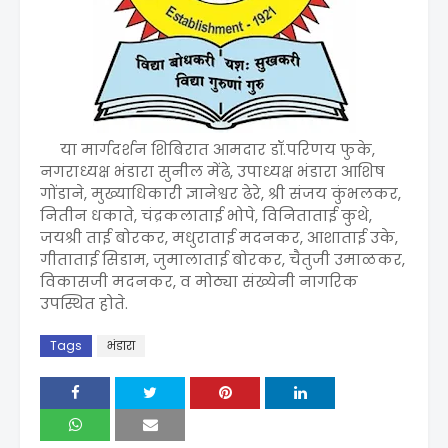
या मार्गदर्शन शिबिरात आमदार डॉ.परिणय फुके,
नगराध्यक्ष भंडारा सुनील मेंढे, उपाध्यक्ष भंडारा आशिष
गोंडाने, मुख्याधिकारी ज्ञानेश्वर ढेरे, श्री संजय कुंभलकर,
नितीन धकाते, चंद्रकलाताई भोपे, विनिताताई कुथे,
जयश्री ताई बोरकर, मधुराताई मदनकर, आशाताई उके,
गीताताई सिडाम, जुमालाताई बोरकर, चैतुजी उमाळकर,
विकासजी मदनकर, व मोठ्या संख्येनी नागरिक
उपस्थित होते.
Tags
भंडारा