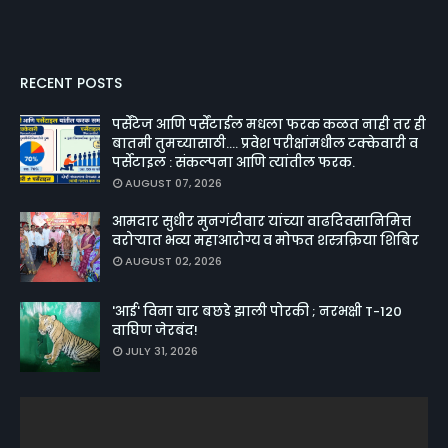
RECENT POSTS
पर्सेंटेज आणि पर्सेंटाईल मधला फरक कळत नाही तर ही
बातमी तुमच्यासाठी.... प्रवेश परीक्षांमधील टक्केवारी व
पर्सेटाइल : संकल्पना आणि त्यांतील फरक.
AUGUST 07, 2026
आमदार सुधीर मुनगंटीवार यांच्या वाढदिवसानिमित्त
वरोऱ्यात भव्य महाआरोग्य व मोफत शस्त्रक्रिया शिबिर
AUGUST 02, 2026
'आई' विना चार बछडे झाली पोरकी ; नरभक्षी T-120
वाघिण जेरबंद!
JULY 31, 2026