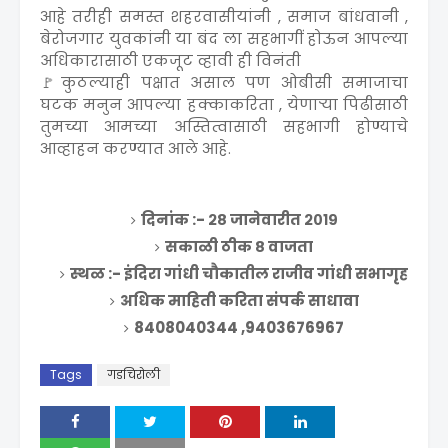
आहे तरीही समस्त शहरवासीयांनी , समाज बांधवानी ,
बेरोजगार युवकांनी या बंद ला सहभागीं होऊन आपल्या
अधिकारासाठी एकजूट व्हावी ही विनंती
🚩कुठल्याही पक्षात असाल पण ओबीसी समाजाचा
घटक मनुन आपल्या हक्काकरिता , येणाऱ्या पिढीसाठी
तुमच्या आमच्या अस्तित्वासाठी सहभागी होण्याचे
आव्हाहन करण्यात आले आहे.
दिनांक :- २८ जानेवारीत २०१९
सकाळी ठीक ८ वाजता
स्थळ :- इंदिरा गांधी चौकातील राजीव गांधी सभागृह
अधिक माहिती करिता संपर्क साधावा
8408040344 ,9403676967
Tags
गडचिरोली