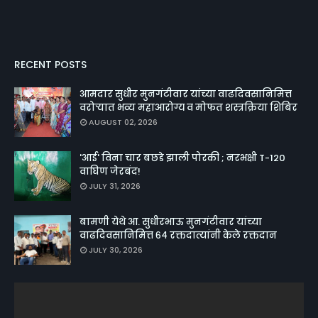
RECENT POSTS
आमदार सुधीर मुनगंटीवार यांच्या वाढदिवसानिमित्त
वरोऱ्यात भव्य महाआरोग्य व मोफत शस्त्रक्रिया शिबिर
AUGUST 02, 2026
'आई' विना चार बछडे झाली पोरकी ; नरभक्षी T-120
वाघिण जेरबंद!
JULY 31, 2026
बामणी येथे आ. सुधीरभाऊ मुनगंटीवार यांच्या
वाढदिवसानिमित्त ६४ रक्तदात्यांनी केले रक्तदान
JULY 30, 2026