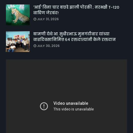
'आई' विना चार बछडे झाली पोरकी ; नरभक्षी T-120
वाघिण जेरबंद!
JULY 31, 2026
बामणी येथे आ. सुधीरभाऊ मुनगंटीवार यांच्या
वाढदिवसानिमित्त ६४ रक्तदात्यांनी केले रक्तदान
JULY 30, 2026