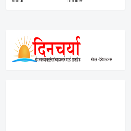
About
Top Item