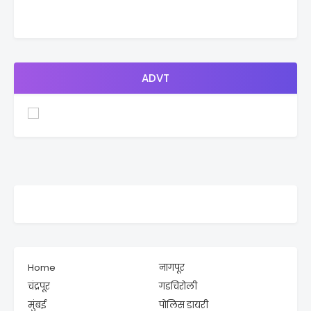
ADVT
Home
नागपूर
चंद्रपूर
गडचिरोली
मुंबई
पोलिस डायरी