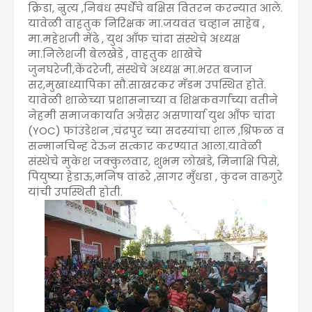
क्रिडा, न्रुत्य ,निबंध स्पर्धेचे बक्षिस वितरन करन्यात आले.
यावेळी वाहतुक निरिक्षक मा.जयवंत चव्हान साहेब ,
मा.महेशजी मेंढे , युथ आँफ चांदा संस्थेचे अध्यक्ष
मा.निलेशजी बेलखेडे , वाहतुक शाखेचे
जुनघरेजी,केंदरेजी, संस्थेचे अध्यक्ष मा.भरत बजाज
सर,मुखाध्यापिका सौ.साखरकर मँडम उपस्थित होते.
यावेळी शाळेच्या प्रशासनाच्या व शिक्षकवर्गाच्या वतीने
नेहमी समाजकार्यात अग्रेसर असणार्या युथ आँफ चांदा
(YOC) फांउंडेशन ,चंद्रपुर च्या सदस्यांचा शाल ,श्रिफळ व
सन्मानचिन्ह देऊन सत्कार करण्यात आला.यावेळी
संस्थेचे मुकेश जक्कुलवार, शुभम लोखंडे, मिनाक्षि पिसे,
पियुष्या हेडाऊ,मनिष वांढरे ,सागर मुँधडा , कुंदन वाढगुरे
यांची उपस्थिती होती.