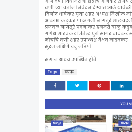
आज वणी विधानसभा क्षेत्राचे आमदार संजय रे
वणी च्या वतीने निवेदन देण्यात आले यावेळी ज
विनोद धाबेकर यूवा शहर अध्यक्ष निखील मा
आकाश कडुकर पांडुरंगजी नागतुरे भालचंद्र
प्रजवल नागतूरे पदमाकर हनमंते बाळु कड
गणेश मांडवकर जितेन्द्र घुमे सागर वाटेकर
मोर्चाचे वणी शहर उपाध्यक्ष वैभव मांडवकर
सुरज नक्षिणे चंदु नक्षिणे
समाज बांधव उपस्थित होते
Tags
चंद्रपूर
YOU MA
चंद्रपूर
चंद्रपूर