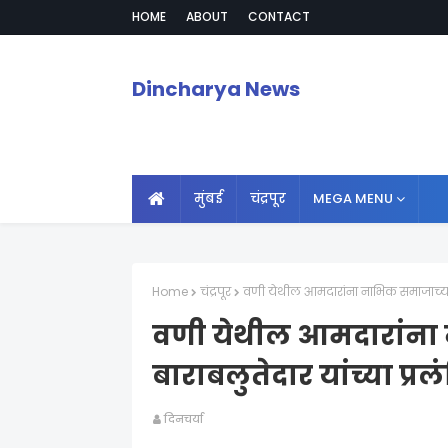
HOME
ABOUT
CONTACT
Dincharya News
मुंबई
चंद्रपूर
MEGA MENU
Home
चंद्रपूर
वणी येथील आमदारांना नाभिक समाजाच्या व 
वणी येथील आमदारांना
बाराबलुतेदार यांच्या प्र
दिनचर्या