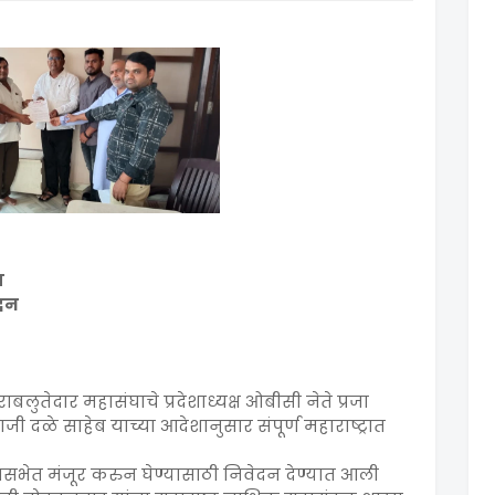
व
ेदन
राबलुतेदार महासंघाचे प्रदेशाध्यक्ष ओबीसी नेते प्रजा
णजी दळे साहेब याच्या आदेशानुसार संपूर्ण महाराष्ट्रात
धानसभेत मंजूर करुन घेण्यासाठी निवेदन देण्यात आली