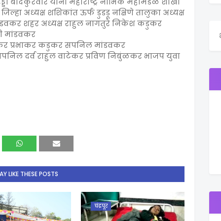
ड्डी बोदकुरवार यांना महाराष्ट्र नाभिक महामंडळ शाखा
िल्हा अध्यक्ष शशिकांत ऊर्फ डुडडू नक्षिणे तालुका अध्यक्ष
ंडवकर शहर अध्यक्ष राहुल नागतुरे निकेश कडुकर
जी मांडवकर
ुकर प्रभाकर कडुकर सपनिल मांडवकर
 सपनिल दर्व राहुल वाटेकर प्रविण निबुंळकर भाजप युवा
Y LIKE THESE POSTS
चंद्रपूर