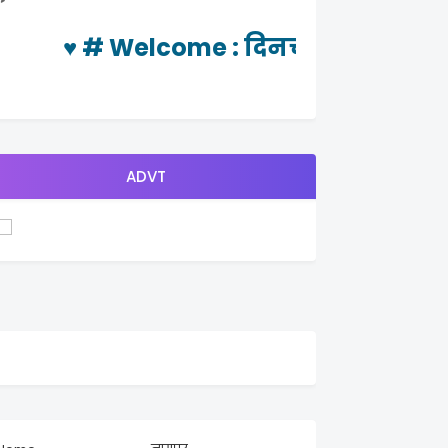
♥ #
Welcome
: दिनचर्या न्यूज या वेबप
ADVT