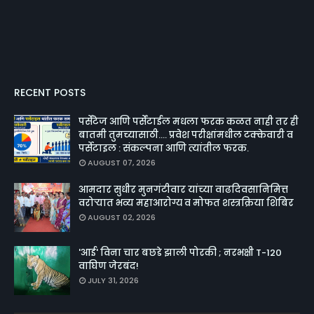
RECENT POSTS
पर्सेंटेज आणि पर्सेंटाईल मधला फरक कळत नाही तर ही
बातमी तुमच्यासाठी.... प्रवेश परीक्षांमधील टक्केवारी व
पर्सेटाइल : संकल्पना आणि त्यांतील फरक.
AUGUST 07, 2026
आमदार सुधीर मुनगंटीवार यांच्या वाढदिवसानिमित्त
वरोऱ्यात भव्य महाआरोग्य व मोफत शस्त्रक्रिया शिबिर
AUGUST 02, 2026
'आई' विना चार बछडे झाली पोरकी ; नरभक्षी T-120
वाघिण जेरबंद!
JULY 31, 2026