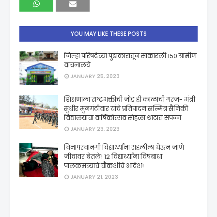
YOU MAY LIKE THESE POSTS
जिल्हा परिषदेच्या पुढाकारातून साकारली 150 ग्रामीण
वाचनालये
JANUARY 25, 2023
शिक्षणाला राष्ट्रभक्तीची जोड ही काळाची गरज- मंत्री
सुधीर मुनगंटीवार यांचे प्रतिपादन सन्मित्र सैनिकी
विद्यालयाचा वार्षिकोत्सव सोहळा थाटात संपन्न
JANUARY 23, 2023
विनापरवानगी विद्यार्थ्यांना सहलीला घेऊन जाणे
जीवावर बेतले! 12 विद्यार्थ्यांना विषबाधा
पालकमंत्र्याचे चौकशीचे आदेश!
JANUARY 21, 2023