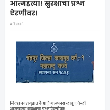
आत्महत्या! सुरक्षाचा प्रश्न
ऐरणीवर!
दिनचर्या
जिल्हा कारागृहात कैद्याने गळफास लावून केली
आत्महत्या!सुरक्षाचा प्रश्न ऐरणीवर!