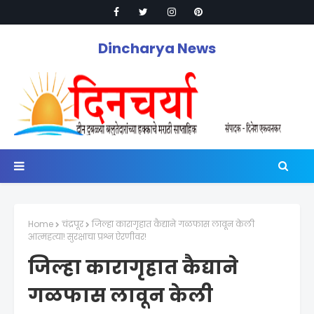
Dincharya News
Home
चंद्रपूर
जिल्हा कारागृहात कैद्याने गळफास लावून केली
आत्महत्या! सुरक्षाचा प्रश्न ऐरणीवर!
जिल्हा कारागृहात कैद्याने
गळफास लावून केली