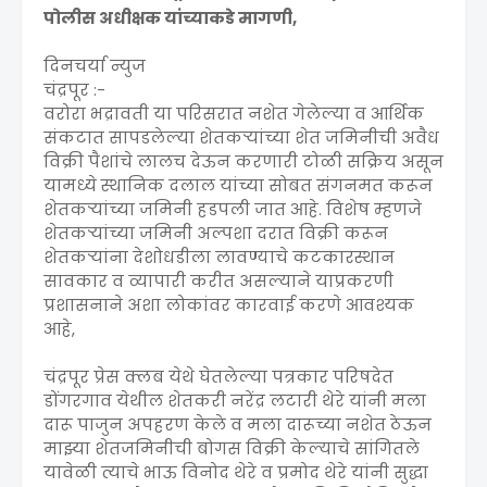
पोलीस अधीक्षक यांच्याकडे मागणी,
दिनचर्या न्युज
चंद्रपूर :-
वरोरा भद्रावती या परिसरात नशेत गेलेल्या व आर्थिक
संकटात सापडलेल्या शेतकऱ्यांच्या शेत जमिनीची अवैध
विक्री पैशांचे लालच देऊन करणारी टोळी सक्रिय असून
यामध्ये स्थानिक दलाल यांच्या सोबत संगनमत करून
शेतकऱ्यांच्या जमिनी हडपली जात आहे. विशेष म्हणजे
शेतकऱ्यांच्या जमिनी अल्पशा दरात विक्री करून
शेतकऱ्यांना देशोधडीला लावण्याचे कटकारस्थान
सावकार व व्यापारी करीत असल्याने याप्रकरणी
प्रशासनाने अशा लोकांवर कारवाई करणे आवश्यक
आहे,
चंद्रपूर प्रेस क्लब येथे घेतलेल्या पत्रकार परिषदेत
डोंगरगाव येथील शेतकरी नरेंद्र लटारी थेरे यांनी मला
दारू पाजुन अपहरण केले व मला दारूच्या नशेत ठेऊन
माझ्या शेतजमिनीची बोगस विक्री केल्याचे सांगितले
यावेळी त्याचे भाऊ विनोद थेरे व प्रमोद थेरे यांनी सुद्धा