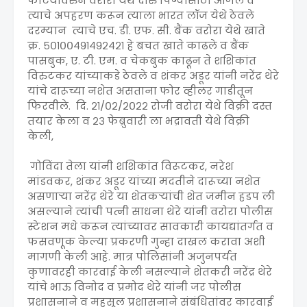
फाटयावरुन वरोरा येथे दारु पिण्यासाठी आणले व
त्याचे अपहरण करून त्याला भारत लॉज येथे ठेवले
दरम्यान त्याचे एच. डी. एफ. सी. बैंक वरोरा येथे खाते
क्र. ५०१००४९१४९२४२१ हे बचत खाते काढले व बैंक
पासबुक, ए. टी. एम. व चेकबुक काढून ते शशिकांत
विरुटकर यांच्याकडे ठेवले व शंकर अडूर यांनी नरेंद्र थेरे
यांचे दारूच्या नशेत असताना फोर व्हीलर गाडीतून
फिरवीले. दि. २१/०२/२०२२ रोजी वरोरा येथे विक्री दस्त
तयार केला व २३ फेब्रुवारी ला भद्रावती येथे विक्री
केली,
गोविंदा तेला यांनी शशिकांत विरूटकर, नरेश
मांडवकर, शंकर अडूर यांच्या मदतीने दारूच्या नशेत
असणाऱ्या नरेंद्र थेरे या शेतकऱ्यांची शेत जमीन हडप ली
असल्याने त्यांची पत्नी साधना थेरे यांनी वरोरा पोलीस
स्टेशन मधे करून त्यांच्यावर सावकारी कायद्यांतर्गत व
फसवणूक केल्या प्रकरणी गुन्हा दाखल करावा अशी
मागणी केली आहे. मात्र पोलिसांनी अजुनपर्यत
कुणावरही कारवाई केली नसल्याने शेतकरी नरेंद्र थेरे
यांचे भाऊ विनोद व प्रमोद थेरे यांनी जर पोलीस
प्रशासनाने व महसूल प्रशासनाने संबंधितांवर कारवाई