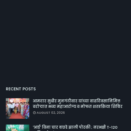
RECENT POSTS
आमदार सुधीर मुनगंटीवार यांच्या वाढदिवसानिमित्त
वरोऱ्यात भव्य महाआरोग्य व मोफत शस्त्रक्रिया शिबिर
AUGUST 02, 2026
'आई' विना चार बछडे झाली पोरकी ; नरभक्षी T-120