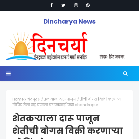
Dincharya News
Home
चंद्रपूर
शेतकऱ्याला दारू पाजून शेतीची बोगस विक्री करणाऱ्या
गोविंद तेला सह दलाला वर कारवाई करा chandrapur
शेतकऱ्याला दारू पाजून
शेतीची बोगस विक्री करणाऱ्या