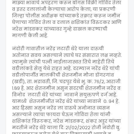
माझ्या भावाचे अपहरण करून बोगस विक्री गोविंद तेला
व इतर दलालांनी केल्याचा आरोप केला, या प्रकरणी
जिल्हा पोलीस अधीक्षक यांच्याकडे तक्रार करून जमीन
घेणाऱ्या गोविंद तेला व दलाल शशिकांत विरुटकर आणि
नरेश मांडवकर यांच्यावर गुन्हे दाखल करण्याची
मागणी केली आहे.
नंदोरी गावातील नरेंद्र लटारी थेरे याला दारुची
अतोनात सवय असल्याने त्याचे घर संसारात लक्ष नव्हते.
त्यामुळे त्यांची पत्नी नाईलाजास्वत तिचे माहेरी तिचे
वडीलांकडे सेलू येथे राहत आहे. दरम्यान नरेंद्र थेरे यांची
वडीलोपार्जीत मालकीची शेतजमीन मौजा डोंगरगांव
(खडी), ता. भद्रावती, जि. चंद्रपुर येथे भु. क. ७६/२, आराजी
१.८९ हे. आर शेतजमीन असुन सदरची शेतजमीन नरेंद्र व
विनोद लटारी थेरे यांच्या नावाने सयुक्तपणे दर्ज आहे.
यामध्ये शेतजमीनीत नरेंद्र थेरे यांच्या नावाने ०. ९४ हे.
आर हिस्सा असुन नरेंद्र ला दारुचे अनोनात व्यसन
असल्याने त्याचा फायदा घेऊन गोविंदा तेला यांनी
शशिकांत विरूटकर, नरेश मांडवकर, शंकर अडूर यांच्या
मदतीने नरेंद्र थेरे याला दि. २१/०२/२०२२ रोजी नंदोरी बु.