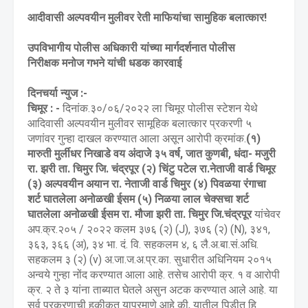
आदीवासी अल्पवयीन मुलीवर रेती माफियांचा सामुहिक बलात्कार!
उपविभागीय पोलीस अधिकारी यांच्या मार्गदर्शनात पोलीस
निरीक्षक मनोज गभने यांची धडक कारवाई
दिनचर्या न्युज :-
चिमूर : -
दिनांक.३०/०६/२०२२ ला चिमूर पोलीस स्टेशन येथे
आदिवासी अल्पवयीन मुलीवर सामूहिक बलात्कार प्रकरणी ५
जणांवर गुन्हा दाखल करण्यात आला असून आरोपी क्रमांक.
(१)
मारुती मुर्लीधर निखाडे वय अंदाजे ३५ वर्ष, जात कुणबी, धंदा- मजुरी
रा. झरी ता. चिमुर जि. चंद्रपूर (२) चिंटु पटेल रा.नेताजी वार्ड चिमूर
(३) अल्पवयीन अयान रा. नेताजी वार्ड चिमुर (४) पिवळया रंगाचा
शर्ट घातलेला अनोळखी ईसम
(५) निळया लाल चेक्सचा शर्ट
घातलेला अनोळखी ईसम रा. मौजा झरी ता. चिमुर जि.चंद्रपूर
यांचेवर
अप.क्र.२०५ / २०२२ कलम ३७६ (२) (J), ३७६ (२) (N), ३४१,
३६३, ३६६ (अ), ३४ भा. दं. वि. सहकलम ४, ६ लै.अ.बा.सं.अधि.
सहकलम ३ (२) (v) अ.जा.ज.अ.प्र.का. सुधारीत अधिनियम २०१५
अन्वये गुन्हा नोंद करण्यात आला आहे. तसेच आरोपी क्र. १ व आरोपी
क्र. २ ते ३ यांना ताब्यात घेतले असुन अटक करण्यात आले आहे. या
सर्व प्रकरणाची हकीकत याप्रमाणे आहे की, यातील पिडीत हि