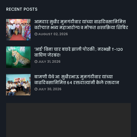
RECENT POSTS
आमदार सुधीर मुनगंटीवार यांच्या वाढदिवसानिमित्त
वरोऱ्यात भव्य महाआरोग्य व मोफत शस्त्रक्रिया शिबिर
AUGUST 02, 2026
'आई' विना चार बछडे झाली पोरकी ; नरभक्षी T-120
वाघिण जेरबंद!
JULY 31, 2026
बामणी येथे आ. सुधीरभाऊ मुनगंटीवार यांच्या
वाढदिवसानिमित्त ६४ रक्तदात्यांनी केले रक्तदान
JULY 30, 2026