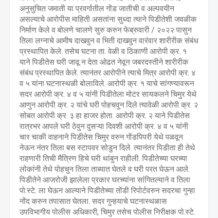
अनुसुचित जमाती या प्रवर्गातील गोंड जातीची व अल्पवयीन
असल्याचे आरोपीस माहिती असतांना सुध्दा त्याने पिडीतेशी जवळीक
निर्माण केले व बोलणे चालणे सुरु करुन फेब्रुवारी / २०२२ पासुन
तिला लग्नाचे आमीष दाखवुन व भिती दाखवुन वारंवार शारीरीक संबंध
प्रस्थापित केले. तसेच घटना ता. वेळी व ठिकाणी आरोपी क्र. १
याने पिडीतेस घरी जावू न देता ओढत नेवून जबरदस्तीने शारीरीक
संबंध प्रस्थापित केले. त्यानंतर आरोपीने त्याचे मित्र आरोपी क्र. ४
व ५ यांना घटनास्थळी बोलाविले. आरोपी क्र. १ याचे सांगण्यावरून
सदर आरोपी क्र. ४ व ५ यांनी पिडीतेला मोटर सायकलने चिमुर येथे
आणुन आरोपी क्र. २ यांचे घरी पोहचवुन दिले त्यावेळी आरोपी क्र. २
सोबत आरोपी क्र. ३ हा हाजर होता. आरोपी क्र. २ याने पिडीतेस
रात्रभर आपले घरी ठेवुन दुसऱ्या दिवशी आरोपी क्र. ४ व ५ यांनी
चार चाकी वाहनाने पिडीतेस चिमुर वरुन गोंडपिपरी येथे पळवून
नेऊन नंतर तिला बस स्टापवर सोडुन दिले. त्यानंतर पिडीता ही तेथे
राहणारी तिची मैत्रिण हिचे घरी थांबुन राहीली. पिडीतेच्या घरच्या
लोकांनी तेथे पोहचुन तिला ताब्यात घेतले व घरी परत घेऊन आले.
पिडीतेने आजरोजी झालेला प्रकार घरच्यांना सांगितल्याने व तिला
पो.स्टे. ला घेऊन आल्याने पिडीतेच्या तोंडी रिपोर्टवरुन सदरचा गुन्हा
नोंद करुन तपासात घेतला. सदर गुन्हयाचे घटनास्थळास
उपविभागीय पोलीस अधिकारी, चिमुर तसेच पोलीस निरीक्षक पो.स्टे.