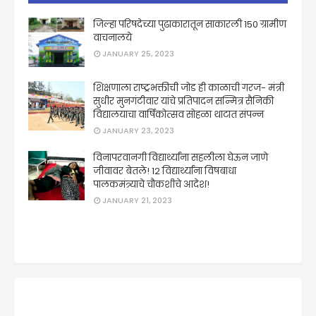
जिल्हा परिषदेच्या पुढाकारातून साकारली 150 ग्रामीण
वाचनालये
JANUARY 25, 2023
शिक्षणाला राष्ट्रभक्तीची जोड ही काळाची गरज- मंत्री
सुधीर मुनगंटीवार यांचे प्रतिपादन सन्मित्र सैनिकी
विद्यालयाचा वार्षिकोत्सव सोहळा थाटात संपन्न
JANUARY 23, 2023
विनापरवानगी विद्यार्थ्यांना सहलीला घेऊन जाणे
जीवावर बेतले! 12 विद्यार्थ्यांना विषबाधा
पालकमंत्र्याचे चौकशीचे आदेश!
JANUARY 21, 2023