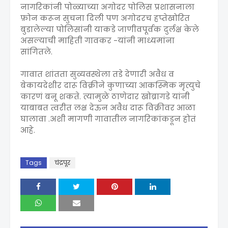
नागरिकांनी पोळ्याच्या अगोदर पोलिस प्रशासनाला
फ़ोन करून सुचना दिली पण अगोदरच हप्तेखोरित
बुडालेल्या पोलिसांनी याकडे जाणीवपूर्वक दुर्लक्ष केले
असल्याची माहिती गावकर -यांनी माध्यमांना
सांगितले.
गावात शांतता सुव्यवस्थेला तडे देणारी अवैध व
बेकायदेशीर दारू विक्रीने कुणाच्या आकस्मिक मृत्युचे
कारणं बनू शकते. त्यामुळे ठाणेदार खोब्रागडे यांनी
याबाबत त्वरीत लक्ष देऊन अवैध दारू विक्रीवर आळा
घालावा .अशी मागणी गावातील नागरिकांकडून होतं
आहे.
Tags
चंद्रपूर