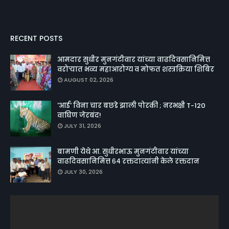
RECENT POSTS
आमदार सुधीर मुनगंटीवार यांच्या वाढदिवसानिमित्त
वरोऱ्यात भव्य महाआरोग्य व मोफत शस्त्रक्रिया शिबिर
AUGUST 02, 2026
'आई' विना चार बछडे झाली पोरकी ; नरभक्षी T-120
वाघिण जेरबंद!
JULY 31, 2026
बामणी येथे आ. सुधीरभाऊ मुनगंटीवार यांच्या
वाढदिवसानिमित्त ६४ रक्तदात्यांनी केले रक्तदान
JULY 30, 2026