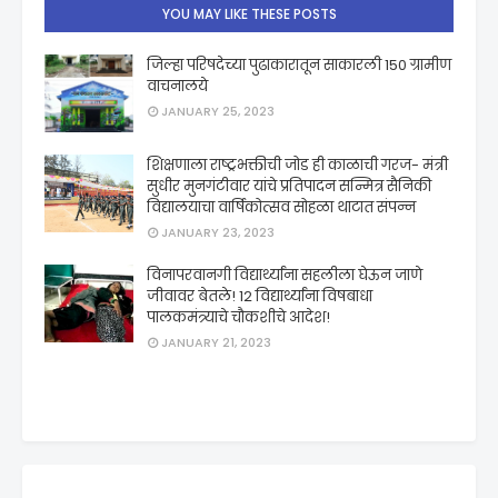
YOU MAY LIKE THESE POSTS
जिल्हा परिषदेच्या पुढाकारातून साकारली 150 ग्रामीण
वाचनालये
JANUARY 25, 2023
शिक्षणाला राष्ट्रभक्तीची जोड ही काळाची गरज- मंत्री
सुधीर मुनगंटीवार यांचे प्रतिपादन सन्मित्र सैनिकी
विद्यालयाचा वार्षिकोत्सव सोहळा थाटात संपन्न
JANUARY 23, 2023
विनापरवानगी विद्यार्थ्यांना सहलीला घेऊन जाणे
जीवावर बेतले! 12 विद्यार्थ्यांना विषबाधा
पालकमंत्र्याचे चौकशीचे आदेश!
JANUARY 21, 2023