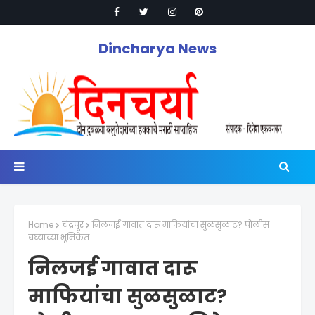
Dincharya News
Home
चंद्रपूर
निलजई गावात दारू माफियांचा सुळसुळाट? पोलीस
बघ्याच्या भूमिकेत
निलजई गावात दारू
माफियांचा सुळसुळाट?