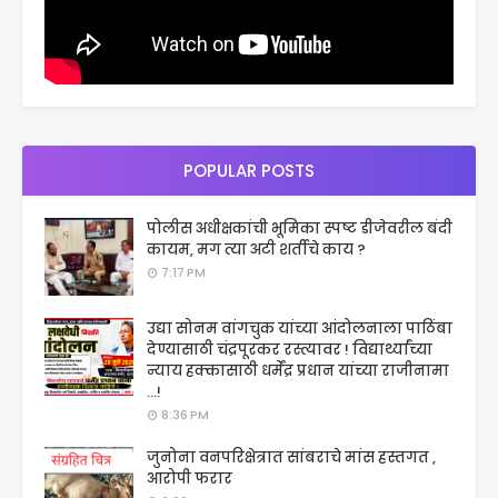
POPULAR POSTS
पोलीस अधीक्षकांची भूमिका स्पष्ट डीजेवरील बंदी
कायम, मग त्या अटी शर्तीचे काय ?
7:17 PM
उद्या सोनम वांगचुक यांच्या आंदोलनाला पाठिंबा
देण्यासाठी चंद्रपूरकर रस्त्यावर ! विद्यार्थ्यांच्या
न्याय हक्कासाठी धर्मेंद्र प्रधान यांच्या राजीनामा
...!
8:36 PM
जुनोना वनपरिक्षेत्रात सांबराचे मांस हस्तगत ,
आरोपी फरार