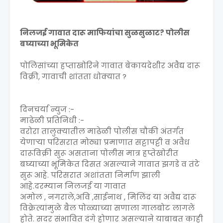
निलजई गावात दारू माफियांचा सुळसुळाट? पोलीस
बघ्याच्या भूमिकेत
पोलिसांच्या हप्ताखोरिने गावात बेकायदेशीर अवैद्य दारू
विक्री, गावाची शांतता धोक्यात ?
दिनचर्या न्युज :-
माढेळी प्रतिनिधी :-
वरोरा तालुक्यातील माढेळी पोलीस चौकी अंतर्गत
येणाऱ्या परिसरात मोठ्या प्रमाणात सट्टापट्टी व अवैध
दारूविक्री सुरू असताना पोलीस मात्र हप्तेखोरीत
बघ्याच्या भूमिकेत दिसत असल्याने गावात झगडे व तंटे
सुरू आहे. परिसरात अशांतता निर्माण झाली
आहे.दरम्यान निलजई या गावात
अमोल , नगराले,अवि ,साईनाथ , मिलिंद या अवैद्य दारू
विक्रेत्यांमुळे बैल पोळ्याच्या सणाला गालबोट लागले
होते. सदर संभावित दंगे होणार असल्याने याबाबत काही