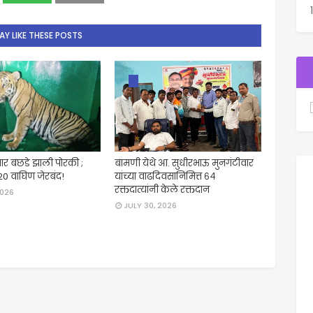
Y LIKE THESE POSTS
ार बछडे झाली पोरकी ;
बामणी येथे आ. सुधीरभाऊ मुनगंटीवार
20 वाघिण जेरबंद!
यांच्या वाढदिवसानिमित्त ६४
रक्तदात्यांनी केले रक्तदान
2026
JULY 30, 2026