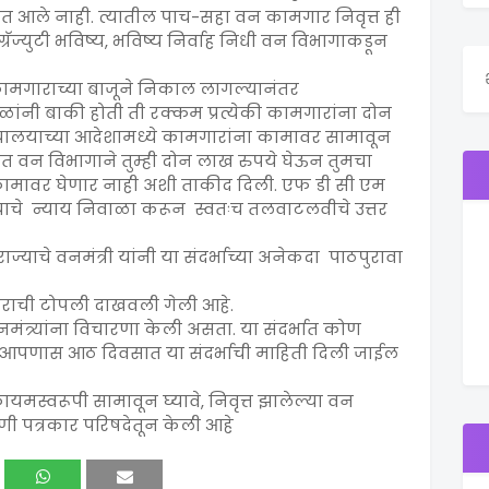
ात आले नाही. त्यातील पाच-सहा वन कामगार निवृत्त ही
,ग्रॅज्युटी भविष्य, भविष्य निर्वाह निधी वन विभागाकडून
कामगाराच्या बाजूने निकाल लागल्यानंतर
ांनी बाकी होती ती रक्कम प्रत्येकी कामगारांना दोन
यायालयाच्या आदेशामध्ये कामगारांना कामावर सामावून
रत वन विभागाने तुम्ही दोन लाख रुपये घेऊन तुमचा
 कामावर घेणार नाही अशी ताकीद दिली. एफ डी सी एम
्याचे न्याय निवाळा करून स्वतःच तलवाटलवीचे उत्तर
ाज्याचे वनमंत्री यांनी या संदर्भाच्या अनेकदा पाठपुरावा
ने केराची टोपली दाखवली गेली आहे.
ंत्र्यांना विचारणा केली असता. या संदर्भात कोण
पणास आठ दिवसात या संदर्भाची माहिती दिली जाईल
स्वरूपी सामावून घ्यावे, निवृत्त झालेल्या वन
ी पत्रकार परिषदेतून केली आहे