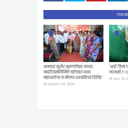
YOU MA
आमदार सुधीर मुनगंटीवार यांच्या
'आई' विना च
वाढदिवसानिमित्त वरोऱ्यात भव्य
नरभक्षी T-1
महाआरोग्य व मोफत शस्त्रक्रिया शिबिर
JULY 31, 
AUGUST 02, 2026