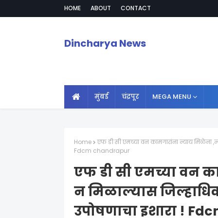
HOME
ABOUT
CONTACT
Dincharya News
मुंबई
चंद्रपूर
MEGA MENU
Home
एफ डी सी एमच्या वन कामगारांना न्याय मिळेना 
Fdcm chandrapur
एफ डी सी एमच्या वन का
न मिळाल्यास जिल्हाध
उपोषणाचा इशारा ! Fd