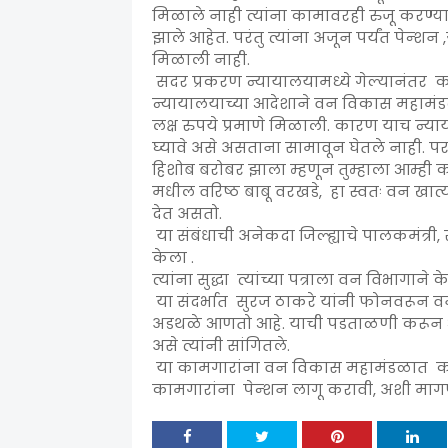
मिळाले नाही त्यांना कामावरही रुजू करण्य
झाले आहेत. परंतु त्यांना अजून पर्यंत पेन्शन 
मिळाली नाही.
सदर प्रकरण न्यायालयामध्ये गेल्यानंतर 
न्यायालयाच्या आदेशाने वन विकास महामंडळ
लक्ष रुपये प्रमाणे मिळाली. कारण याच न्
घ्यावे असे असताना सामावून घेतले नाही. प
हिशोब बरोबर झाला म्हणून तुम्हाला आम्ही
मधील वरिष्ठ बाबू वरखडे, हा स्वतः वन खात
देत असतो.
या संबंधाची अनेकदा जिल्ह्याचे पालकमंत्री, र
केला .
त्यांना सुद्धा त्यांच्या पत्राला वन विभागा
या संदर्भात सुरज ठाकरे यांनी फोनवरून वनम
अडथळे आणतो आहे. याची पडताळणी करून आ
असे त्यांनी सांगितले.
या कामगारांना वन विकास महामंडळात कायम
कामगारांना पेन्शन लागू करावी, अशी मागण