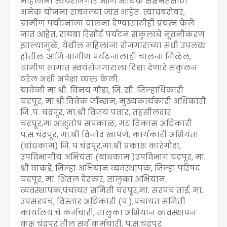
महिलांना स्वयंरोजगार आणि आर्थिक सक्षमतेसाठी
अनेक योजना राबवल्या जात आहेत. त्याचबरोबर,
ग्रामीण पर्यटनाला चालना देण्यासाठीही प्रयत्न केले
जात आहेत. रायबा रिसॉर्ट पर्यटन संकुलाचे नूतनीकरण
झाल्यामुळे, येथील महिलांना रोजगाराच्या संधी उपलब्ध
होतील. आणि ग्रामीण पर्यटनालाही चालना मिळेल,
ग्रामीण भागात स्वयंरोजगाराला दिशा देणारे संकुलन
ठरेल अशी अपेक्षा व्यक्त केली.
यावेळी मा.श्री. विनय गौडा, जि. सी. जिल्हाधिकारी
चंद्रपूर, मा.श्री.विवेक जॉन्सन, मुख्यकार्यकारी अधिकारी
जि .प. चंद्रपूर, मा.श्री विजय पवार, तहसीलदार
चंद्रपूर,मा.आशुतोष सपकाळ, गट विकास अधिकारी
प.स.चंद्रपूर, मा.श्री विनोद खापणे, कार्यकारी अभियंता
(बांधकाम) जि. प.चंद्रपूर,मा.श्री प्रकाश कारेगौडा,
उपविभागीय अभियंता (बांधकाम )उपविभाग चंद्रपूर, मा.
श्री वाकडे, जिल्हा अभियान व्यवस्थापक, जिल्हा परिषद
चंद्रपूर, मा. शितल देरकर, तालुका अभियान
व्यवस्थापक,पंचायत समिती चंद्रपूर,मा. सरपंच ताई, मा.
उपसरपंच, विस्तार अधिकारी (प.),पंचायत समिती
कार्यालय चे कर्मचारी, तालुका अभियान व्यवस्थापन
कक्ष चंद्रपूर तील सर्व कर्मचारी, प.स.चंद्रपूर