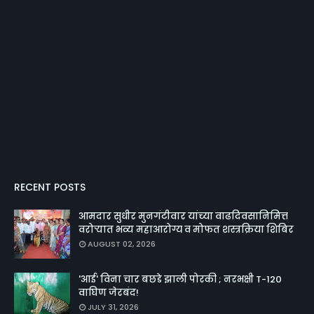
RECENT POSTS
आमदार सुधीर मुनगंटीवार यांच्या वाढदिवसानिमित्त
वरोऱ्यात भव्य महाआरोग्य व मोफत शस्त्रक्रिया शिबिर
AUGUST 02, 2026
'आई' विना चार बछडे झाली पोरकी ; नरभक्षी T-120
वाघिण जेरबंद!
JULY 31, 2026