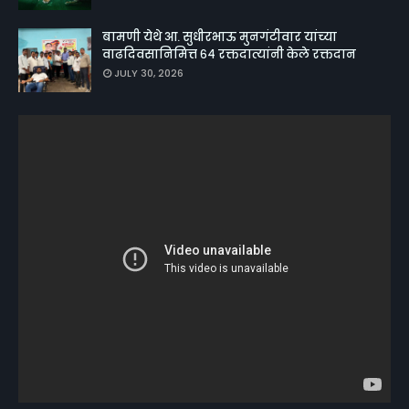
बामणी येथे आ. सुधीरभाऊ मुनगंटीवार यांच्या
वाढदिवसानिमित्त ६४ रक्तदात्यांनी केले रक्तदान
JULY 30, 2026