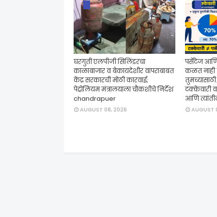
घरगुती एलपीजी सिलिंडरचा
पर्सेंटेज आ
काळाबाजार व बेकायदेशीर वापराबाबत
कळत नाही 
केंद्र सरकारची मोठी कारवाई;
तुमच्यासाठी..
पेट्रोलियम मंत्रालयाला चौकशीचे निर्देश
टक्केवारी व
chandrapuer
आणि त्यां
AUGUST 08, 2026
AUGUST 0