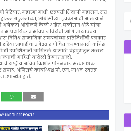
 पेरियार, महात्मा गांधी, छत्रपती शिवाजी महाराज, संत
ीत होऊन बहुजनांच्या, ओबीसींच्या हक्कासाठी सातत्याने
ंनी अनेकदा आंदोलने केली आहेत. बळीराज धोटे यांना
सभेत सांप्रदायिक व संविधानविरोधी आणि भारतएक्य
्वास विविध सामाजिक संघटनांच्या प्रतिनिधींनी पत्रकार
नी इंडिया आघाडीचा उमेदवार घोषित करण्यासाठी काँग्रेस
वेळी उपस्थितांनी सांगितले. यासाठी चंद्रपुरातून तब्बल
यात आल्याची माहिती यावेळी देण्यातआली.
ियाचे राष्ट्रीय सचिव किशोर पोतनवार, सत्यशोधक
सपाट, अंनिसचे कार्याध्यक्ष पी. एम. जाधव, स्वतंत्र
म उपस्थित होते.
Y LIKE THESE POSTS