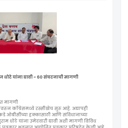
ाज धोटे यांना द्यावी - ६० संघटनाची मागणी
ेत मागणी
ावरून काँग्रेसमध्ये रस्सीखेच सुरू आहे. अद्यापही
कडे ओबीसींच्या हक्कासाठी आणि संविधानाच्या
राम धोटे यांना उमेदवारी द्यावी अशी मागणी विविध
मिक पत्रकार भवनात आयोजित पत्रकार परिषदेत केली आहे.