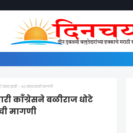
टे यांना द्यावी - ६० संघटनाची मागणी
ारी काँग्रेसने बळीराज धोटे
नाची मागणी