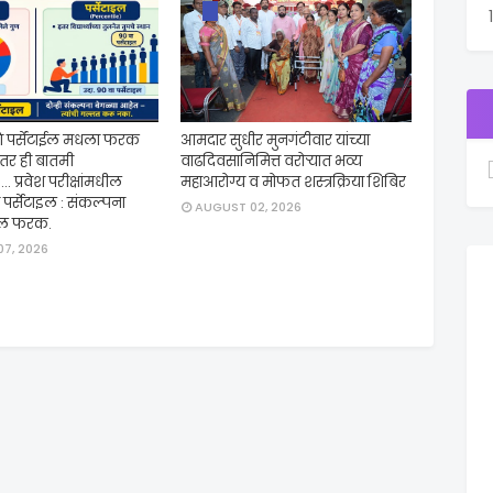
णि पर्सेंटाईल मधला फरक
आमदार सुधीर मुनगंटीवार यांच्या
तर ही बातमी
वाढदिवसानिमित्त वरोऱ्यात भव्य
.. प्रवेश परीक्षांमधील
महाआरोग्य व मोफत शस्त्रक्रिया शिबिर
 पर्सेटाइल : संकल्पना
AUGUST 02, 2026
तील फरक.
7, 2026