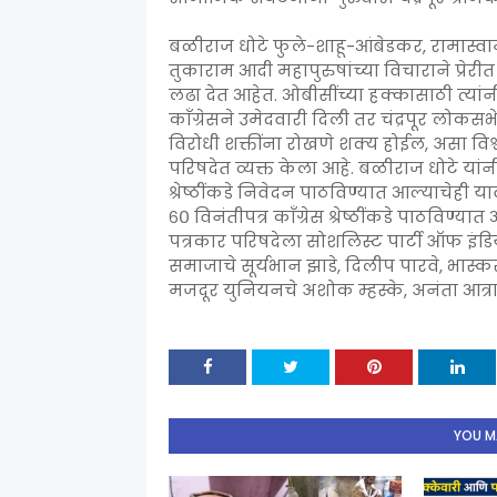
बळीराज धोटे फुले-शाहू-आंबेडकर, रामास्वामी
तुकाराम आदी महापुरुषांच्या विचाराने प्रेर
लढा देत आहेत. ओबीसींच्या हक्कासाठी त्या
काँग्रेसने उमेदवारी दिली तर चंद्रपूर लोक
विरोधी शक्तींना रोखणे शक्य होईल, असा विश
परिषदेत व्यक्त केला आहे. बळीराज धोटे यां
श्रेष्ठींकडे निवेदन पाठविण्यात आल्याचेही या
६० विनंतीपत्र काँग्रेस श्रेष्ठींकडे पाठविण्
पत्रकार परिषदेला सोशलिस्ट पार्टी ऑफ इंड
समाजाचे सूर्यभान झाडे, दिलीप पारवे, भास्कर 
मजदूर युनियनचे अशोक म्हस्के, अनंता आत्रा
YOU MA