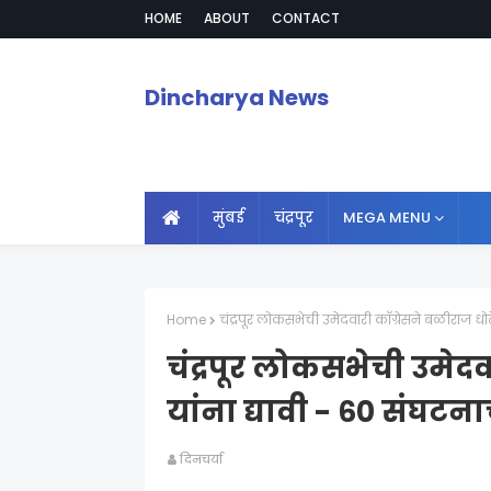
HOME
ABOUT
CONTACT
Dincharya News
मुंबई
चंद्रपूर
MEGA MENU
Home
चंद्रपूर लोकसभेची उमेदवारी काँग्रेसने बळीराज धो
चंद्रपूर लोकसभेची उमेदव
यांना द्यावी - ६० संघट
दिनचर्या