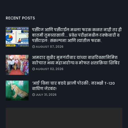
RECENT POSTS
पर्सेंटेज आणि पर्सेंटाईल मधला फरक कळत नाही तर ही
बातमी तुमच्यासाठी.... प्रवेश परीक्षांमधील टक्केवारी व
पर्सेटाइल : संकल्पना आणि त्यांतील फरक.
AUGUST 07, 2026
आमदार सुधीर मुनगंटीवार यांच्या वाढदिवसानिमित्त
वरोऱ्यात भव्य महाआरोग्य व मोफत शस्त्रक्रिया शिबिर
AUGUST 02, 2026
'आई' विना चार बछडे झाली पोरकी ; नरभक्षी T-120
वाघिण जेरबंद!
JULY 31, 2026