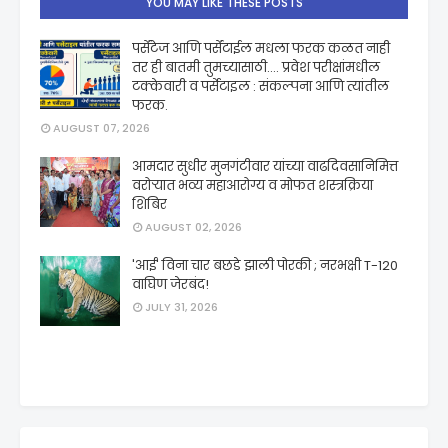
YOU MAY LIKE THESE POSTS
पर्सेंटेज आणि पर्सेंटाईल मधला फरक कळत नाही
तर ही बातमी तुमच्यासाठी.... प्रवेश परीक्षांमधील
टक्केवारी व पर्सेटाइल : संकल्पना आणि त्यांतील
फरक.
AUGUST 07, 2026
आमदार सुधीर मुनगंटीवार यांच्या वाढदिवसानिमित्त
वरोऱ्यात भव्य महाआरोग्य व मोफत शस्त्रक्रिया
शिबिर
AUGUST 02, 2026
'आई' विना चार बछडे झाली पोरकी ; नरभक्षी T-120
वाघिण जेरबंद!
JULY 31, 2026