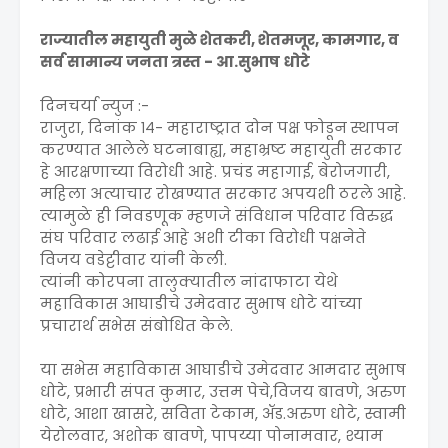
राज्यातील महायुती मुळे शेतकरी, शेतमजूर, कामगार, व
सर्व सामान्य जनता त्रस्त - आ.सुभाष धोटे
दिनचर्या न्युज :-
राजुरा, दिनांक १४- महाराष्ट्रात दोन पक्ष फोडून स्थापन
करण्यात आलेले घटनाबाह्य, महाभ्रष्ट महायुती सरकार
हे आरक्षणाच्या विरोधी आहे. प्रचंड महागाई, बेरोजगारी,
महिला अत्याचार रोखण्यात सरकार अपयशी ठरले आहे.
त्यामुळे ही निवडणूक म्हणजे संविधान परिवार विरुद्ध
संघ परिवार लढाई आहे अशी टीका विरोधी पक्षनेते
विजय वडेट्टीवार यांनी केली.
त्यांनी कोरपना तालुक्यातील नांदाफाटा येथे
महाविकास आघाडीचे उमेदवार सुभाष धोटे यांच्या
प्रचारार्थ सभेस संबोधित केले.
या सभेस महाविकास आघाडीचे उमेदवार आमदार सुभाष
धोटे, प्रभारी संपत कुमार, उत्तम पेचे,विजय बावणे, अरुण
धोटे, आशा खासरे, सविता टेकाम, ॲड.अरुण धोटे, स्वामी
येरोलवार, अशोक बावणे, पापय्या पोनामवार, श्याम