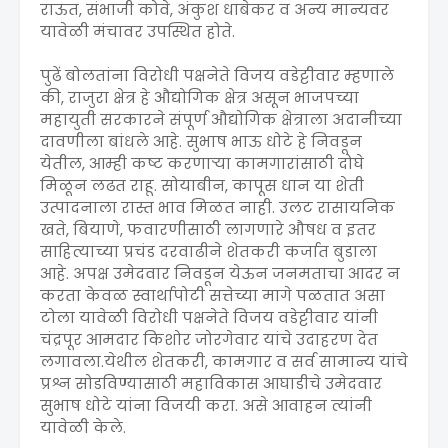
राऊत, संभाजी कोवे, अंकुश धाबेकर व अन्य मान्यवर
यावेळी मंचावर उपस्थित होते.
पुढें बोलतांना विरोधी पक्षनेते विजय वडेट्टीवार म्हणाले
की, राजुरा क्षेत्र हे औद्योगिक क्षेत्र असून भाजपच्या
महायुती सरकारने संपूर्ण औद्योगिक क्षेत्राला अदानीच्या
दावणीला बांधले आहे. सुभाष भाऊ धोटे हे निवडून
येतील, आम्ही कष्ट करणाऱ्या कामगारांसाठी दोघे
मिळून लढत राहू. सोयाबीन, कापूस धान या शेती
उत्पादनाला रास्त भाव मिळत नाही. उलट रासायनिक
खते, बियाणे, फवारणीसाठी लागणारे औषध व इतर
साहित्याच्या प्रचंड दरवाढीने शेतकरी कर्जात बुडाला
आहे. अपक्ष उमेदवार निवडून येऊन जनमताचा आदर न
करता केवळ स्वार्थापोटी सत्तेच्या मागे पळतात असा
टोला यावेळी विरोधी पक्षनेते विजय वडेट्टीवार यांनी
चंद्रपूर आमदार किशोर जोरगेवार यांचे उदाहरण देत
लगावला.येथील शेतकरी, कामगार व सर्व सामान्य यांचे
प्रश्न सोडविण्यासाठी महाविकास आघाडीचे उमेदवार
सुभाष धोटे यांना विजयी करा. असे आवाहन त्यांनी
यावेळी केले.