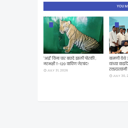
YOU MA
'आई' विना चार बछडे झाली पोरकी ;
बामणी येथे
नरभक्षी T-120 वाघिण जेरबंद!
यांच्या वाढ
रक्तदात्यांन
JULY 31, 2026
JULY 30, 