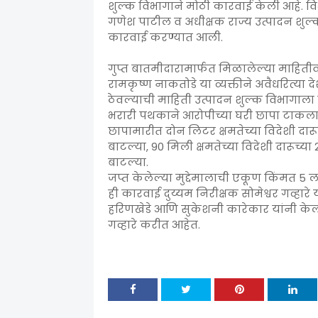
शुल्क विभागाने मोठी कारवाई केली आहे. विभ
गणेश पाटील व अधीक्षक राज्य उत्पादन शुल्क च
कारवाई करण्यात आली.
गुप्त बातमीदारामार्फत मिळालेल्या माहितीवरू
रामकृष्ण नाकतोडे या व्यक्तीने अवैधरित्या 
ठेवल्याची माहिती उत्पादन शुल्क विभागाला 
भरारी पथकाने आरोपीच्या घरी छापा टाकला
छापामारीत दोन लिटर क्षमतेच्या विदेशी दारूच्
बाटल्या, 90 मिली क्षमतेच्या विदेशी दारूच्या 
बाटल्या.
जप्त केलेल्या मुद्देमालाची एकूण किंमत 5 ल
ही कारवाई दुय्यम निरीक्षक सोमेश्वर गव्हारे
हरिणखेडे आणि सुकेशनी कारेकार यांनी केली
गव्हारे करीत आहेत.