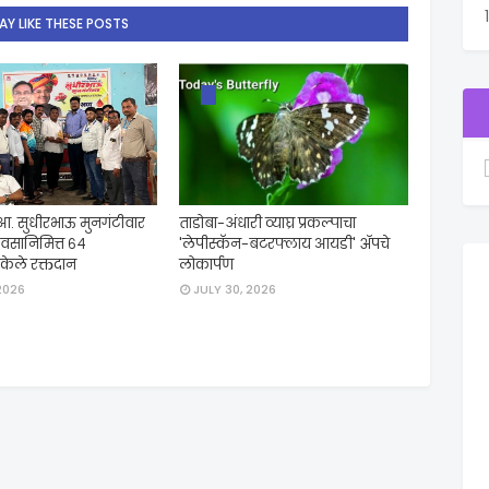
Y LIKE THESE POSTS
 आ. सुधीरभाऊ मुनगंटीवार
ताडोबा-अंधारी व्याघ्र प्रकल्पाचा
दिवसानिमित्त ६४
'लेपीस्कॅन-बटरफ्लाय आयडी' ॲपचे
ी केले रक्तदान
लोकार्पण
2026
JULY 30, 2026