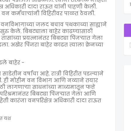
बट्या पडलेला आढळला. त्यांनी तत्काळ माहिती
त्र अधिकारी दादा राऊत यांनी पाहणी केली.
वन कर्मचाऱ्यांनी विहिरीवर पाळत ठेवली.
 वनविभागाच्या जलद बचाव पथकाच्या साह्याने
ुरु केले. बिबट्याला बाहेर काढण्यासाठी
सांच्या प्रयत्नानंतर बिबट्या पिंजऱ्यात गेला
ा. अखेर पिंजरा बाहेर काढत त्याला क्रेनच्या
ले बाहेर -
ाडेतीन वर्षांचा आहे. रात्री विहिरीत पडल्याने
 ही मोहीम वन विभाग आणि नव्याने तयार
ागणाऱ्या साधनांच्या माध्यमातून फत्ते
रिश्रमानंतर बिबट्या पिंजऱ्यात गेला आणि
िती कारंजा वनपरिक्षेत्र अधिकारी दादा राऊत
यात यश