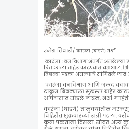
उमेश तिवारी/
कारंजा (घाडगे) वर्धा
कारंजा : वन विभागाअंतर्गत असलेल्या 
बिबट्याला बाहेर काढण्यात यश आले. शिक
बिबट्या पडला असल्याचे सांगितले जात 
कारंजा वनविभाग आणि जलद बचाव प
टाकून बिबट्याला सुखरुप बाहेर काढले
अधिवासात सोडले जाईल, अशी माहिती
कारंजा (घाडगे) तालुक्यातील मरकसूर
विहिरीत शुक्रवारच्या रात्री पडला. वरो
कुत्रा पळताना दिसला. सोबत अन्य कुत्