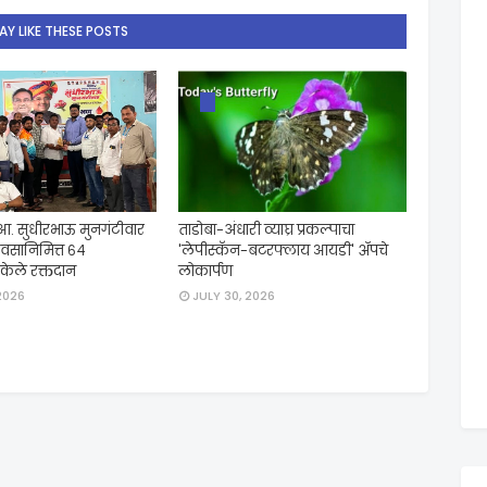
Y LIKE THESE POSTS
 आ. सुधीरभाऊ मुनगंटीवार
ताडोबा-अंधारी व्याघ्र प्रकल्पाचा
दिवसानिमित्त ६४
'लेपीस्कॅन-बटरफ्लाय आयडी' ॲपचे
ी केले रक्तदान
लोकार्पण
2026
JULY 30, 2026