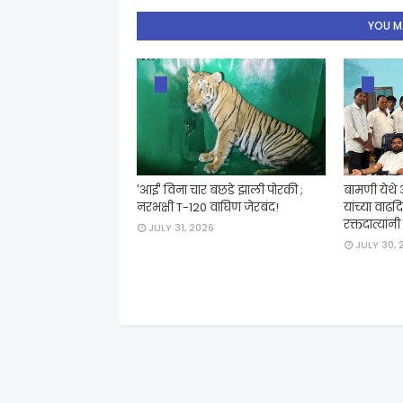
YOU MA
'आई' विना चार बछडे झाली पोरकी ;
बामणी येथे
नरभक्षी T-120 वाघिण जेरबंद!
यांच्या वाढ
रक्तदात्यांन
JULY 31, 2026
JULY 30, 