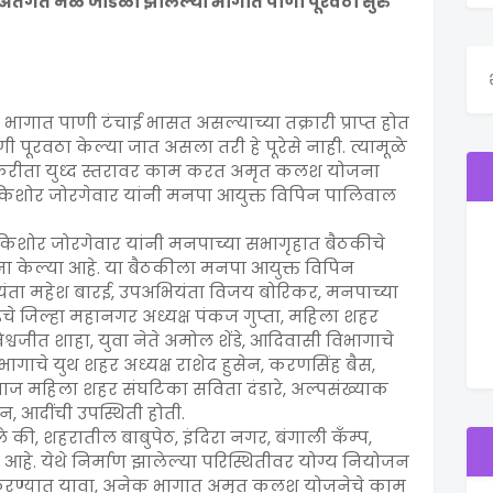
तर्गत नळ जोडळी झालेल्या भागात पाणी पूरवठा सुरु
गात पाणी टंचाई भासत असल्याच्या तक्रारी प्राप्त होत
 पूरवठा केल्या जात असला तरी हे पूरेसे नाही. त्यामूळे
याकरीता युध्द स्तरावर काम करत अमृत कलश योजना
 किशोर जोरगेवार यांनी मनपा आयुक्त विपिन पालिवाल
शोर जोरगेवार यांनी मनपाच्या सभागृहात बैठकीचे
ना केल्या आहे. या बैठकीला मनपा आयुक्त विपिन
यंता महेश बारई, उपअभियंता विजय बोरिकर, मनपाच्या
गेडचे जिल्हा महानगर अध्यक्ष पंकज गुप्ता, महिला शहर
जीत शाहा, युवा नेते अमोल शेंडे, आदिवासी विभागाचे
िभागाचे युथ शहर अध्यक्ष राशेद हुसेन, करणसिंह बैस,
ज महिला शहर संघटिका सविता दंडारे, अल्पसंख्याक
 आदींची उपस्थिती होती.
की, शहरातील बाबुपेठ, इंदिरा नगर, बंगाली कँम्प,
 आहे. येथे निर्माण झालेल्या परिस्थितीवर योग्य नियोजन
रण्यात यावा, अनेक भागात अमृत कलश योजनेचे काम