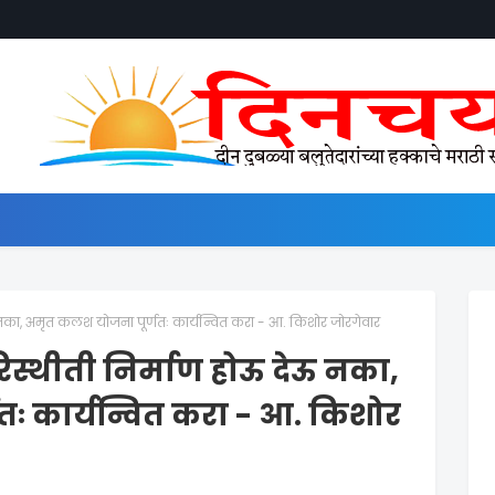
 नका, अमृत कलश योजना पूर्णतः कार्यन्वित करा - आ. किशोर जोरगेवार
स्थीती निर्माण होऊ देऊ नका,
ः कार्यन्वित करा - आ. किशोर