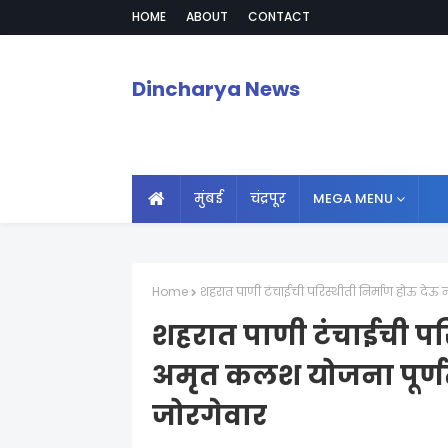
HOME
ABOUT
CONTACT
Dincharya News
मुंबई
चंद्रपूर
MEGA MENU
Home
शहरात पाणी टंचाईची परिस्थीती निर्माण होऊ देऊ
शहरात पाणी टंचाईची परि
अमृत कलश योजना पूर्णत
जोरगेवार