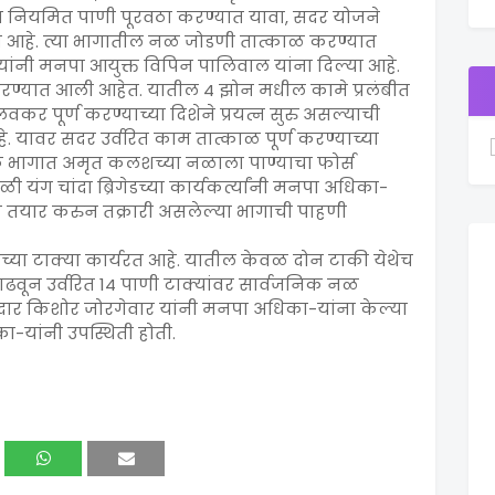
्गत नियमित पाणी पूरवठा करण्यात यावा, सदर योजने
्य आहे. त्या भागातील नळ जोडणी तात्काळ करण्यात
ांनी मनपा आयुक्त विपिन पालिवाल यांना दिल्या आहे.
रण्यात आली आहेत. यातील 4 झोन मधील कामे प्रलंबीत
कर पूर्ण करण्याच्या दिशेने प्रयत्न सुरु असल्याची
. यावर सदर उर्वरित काम तात्काळ पूर्ण करण्याच्या
ेक भागात अमृत कलशच्या नळाला पाण्याचा फोर्स
ेळी यंग चांदा ब्रिगेडच्या कार्यकर्त्यांनी मनपा अधिका-
थक तयार करुन तक्रारी असलेल्या भागाची पाहणी
च्या टाक्या कार्यरत आहे. यातील केवळ दोन टाकी येथेच
ाढवून उर्वरित 14 पाणी टाक्यांवर सार्वजनिक नळ
दार किशोर जोरगेवार यांनी मनपा अधिका-यांना केल्या
-यांनी उपस्थिती होती.