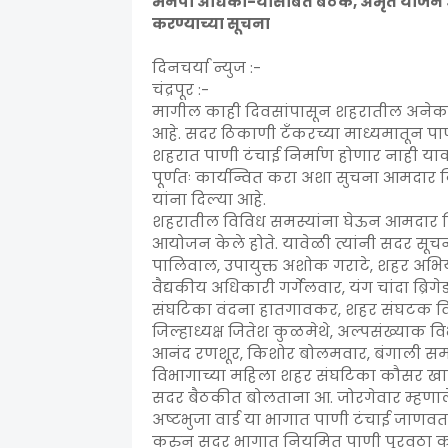
मनपा अधिका-यांसोबत बैठक, अमृत योजने अं
करण्याच्या सूचना
दिनचर्या न्युज :-
चंद्रपूर :-
मागील काही दिवसांपासून शहरातील अनेक भा
आहे. सदर ठिकाणी टॅंकरच्या माध्यमातून पाणी
शहरात पाणी टंचाई निर्माण होणार नाही 
पूर्णतः कार्यन्वित करा अशा सुचना आमदार
यांना दिल्या आहे.
शहरातील विविध समस्यांना घेऊन आमदार कि
आयोजन केले होते. यावेळी त्यांनी सदर सूच
पालिवाल, उपायुक्त अशोक गराटे, शहर अभि
वैद्यकीय अधिकारी गर्गेलवार, यंग चांदा ब्रि
संघटिका वंदना हातगावकर, शहर संघटक विश्व
जिल्हाध्यक्ष जितेश कुळमेथे, अल्पसंख्याक व
आनंद रणशूर, किशोर बोलमवार, बंगाली समा
विभागाच्या महिला शहर संघटिका कौसर खान,
सदर बैठकीत बोलताना आ. जोरगेवार म्हणाले 
अष्टभुजा वार्ड या भागात पाणी टंचाई जाणवत
करुन सदर भागात नियमित पाणी पूरवठा क