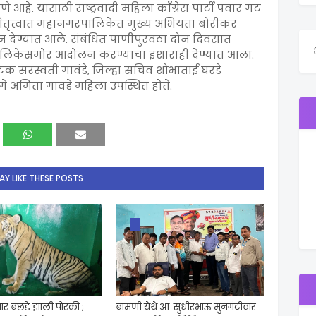
 आहे. यासाठी राष्ट्रवादी महिला काँग्रेस पार्टी पवार गट
या नेतृत्वात महानगरपालिकेत मुख्य अभियंता बोरीकर
ेदन देण्यात आले. संबंधित पाणीपुरवठा दोन दिवसात
िकेसमोर आंदोलन करण्याचा इशाराही देण्यात आला.
ंघटक सरस्वती गावंडे, जिल्हा सचिव शोभाताई घरडे
ांगे अमिता गावंडे महिला उपस्थित होते.
Y LIKE THESE POSTS
ार बछडे झाली पोरकी ;
बामणी येथे आ. सुधीरभाऊ मुनगंटीवार