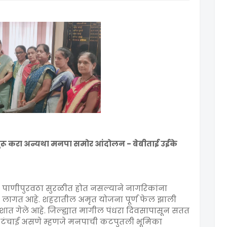
सुरू करा अन्यथा मनपा समोर आंदोलन - बेबीताई उईके
न पाणीपुरवठा सुरळीत होत नसल्याने नागरिकांना
वे लागत आहे. शहरातील अमृत योजना पूर्ण फेल झाली
घशात गेले आहे. जिल्ह्यात मागील पंधरा दिवसापासून सतत
ची टंचाई असणे म्हणजे मनपाची कटपुतली भूमिका