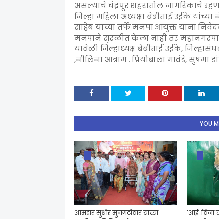
असल्याचे चंद्रपूर शहरातील नागरिकाचे म्हणणे
जिल्हा महिला अध्यक्षा बेबीताई उईके यांच्
साहेब यांच्या तर्फे मनपा आयुक्त यांना निव
मनपाने सुरळीत केला नाही तर महानगरपाल
यावेळी जिल्हाध्यक्ष बेबीताई उईके, जिल्हास
,नीलिना आत्राम . प्रियोबाला गावंडे, सुषमा ड
YOU MA
आमदार सुधीर मुनगंटीवार यांच्या
'आई' विना च