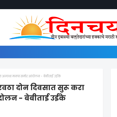
करा अन्यथा मनपा समोर आंदोलन - बेबीताई उईके
ुरवठा दोन दिवसात सुरू करा
ोलन - बेबीताई उईके