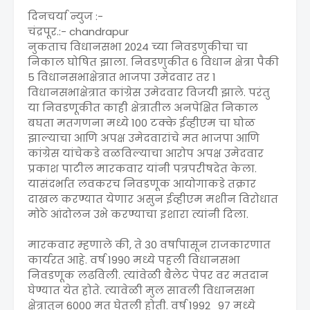
दिनचर्या न्युज :-
चंद्रपूर.:- chandrapur
नुकताच विधानसभा 2024 च्या निवडणुकीचा चा
निकाल घोषित झाला. निवडणुकीत 6 विधान क्षेत्रा पैकी
5 विधानसभाक्षेत्रात भाजपा उमेदवार तर 1
विधानसभाक्षेत्रात कांग्रेस उमेदवार विजयी झाले. परंतु
या निवडणूकीत काही क्षेत्रातील अनपेक्षित निकाल
बघता मतगणना मध्ये 100 टक्के ईव्हीएम चा घोळ
झाल्याचा आणि अपक्ष उमेदवारांचे मत भाजपा आणि
कांग्रेस यांचेकडे वळविल्याचा आरोप अपक्ष उमेदवार
प्रकाश पाटील मारकवार यांनी पत्रपरीषदेत केला.
यासंदर्भात लवकरच निवडणूक आयोगाकडे तक्रार
दाखल करण्यात येणार असुन ईव्हीएम मशीन विरोधात
मोठे आंदोलन उभे करण्याचा इशारा त्यांनी दिला.
मारकवार म्हणाले की, ते 30 वर्षापासून राजकारणात
कार्यरत आहे. वर्ष 1990 मध्ये पहली विधानसभा
निवडणूक लढविली. त्यांवेळी बैलेट पेपर वर मतदान
घेण्यात येत होते. त्यावेळी मुल सावली विधानसभा
क्षेत्रातुन 6000 मत घेतली होती. वर्ष 1992_97 मध्ये