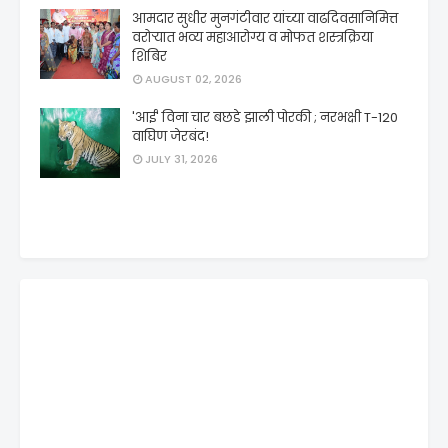
आमदार सुधीर मुनगंटीवार यांच्या वाढदिवसानिमित्त
वरोऱ्यात भव्य महाआरोग्य व मोफत शस्त्रक्रिया
शिबिर
AUGUST 02, 2026
'आई' विना चार बछडे झाली पोरकी ; नरभक्षी T-120
वाघिण जेरबंद!
JULY 31, 2026