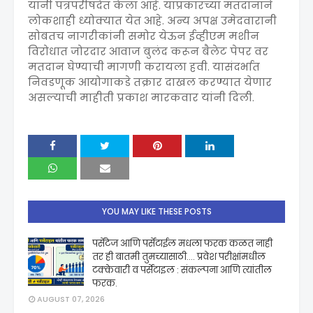
यांनी पत्रपरीषदेत केला आहे. याप्रकारच्या मतदानाने
लोकशाही ध्योक्यात येत आहे. अन्य अपक्ष उमेदवारानी
सोबतच नागरीकांनी समोर येऊन ईव्हीएम मशीन
विरोधात जोरदार आवाज बुलंद करून बैलेट पेपर वर
मतदान घेण्याची मागणी करायला हवी. यासंदर्भात
निवडणूक आयोगाकडे तक्रार दाखल करण्यात येणार
असल्याची माहीती प्रकाश मारकवार यांनी दिली.
YOU MAY LIKE THESE POSTS
पर्सेंटेज आणि पर्सेंटाईल मधला फरक कळत नाही
तर ही बातमी तुमच्यासाठी.... प्रवेश परीक्षांमधील
टक्केवारी व पर्सेटाइल : संकल्पना आणि त्यांतील
फरक.
AUGUST 07, 2026