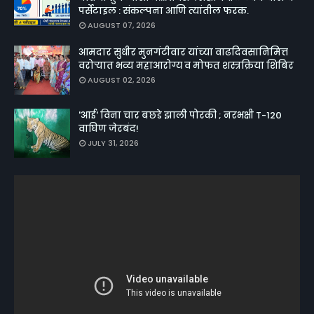
पर्सेटाइल : संकल्पना आणि त्यांतील फरक.
AUGUST 07, 2026
आमदार सुधीर मुनगंटीवार यांच्या वाढदिवसानिमित्त
वरोऱ्यात भव्य महाआरोग्य व मोफत शस्त्रक्रिया शिबिर
AUGUST 02, 2026
'आई' विना चार बछडे झाली पोरकी ; नरभक्षी T-120
वाघिण जेरबंद!
JULY 31, 2026