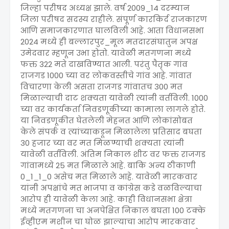
जिल्हा परीषद अध्यक्ष झाले. वर्ष 2009_14 दरम्यान
जिला परीषद सदस्य राहीले. संपूर्ण कारकिर्द राजकारण
आणि समाजकारणात घालविली आहे. आता विधानसभा
2024 मध्ये ही बल्लारपुर_मूल मतदारसंघातुन अपक्ष
उमेदवार म्हणून उभा होतो. यावेळी मतगणना मध्ये
फक्त 322 मते दाखविण्यात आली. परंतु पैतृक गांव
राजगड 1000 च्या वर लोकवस्तीचे गांव आहे. गांवात
विचारणा केली असता राजगड गांवातच 300 मत
मिळाल्याची दाट शक्यता यावेळी त्यांनी वर्तविली. 1000
च्या वर कार्यकर्ता निवडणूकीच्या कामाला लागले होते.
या निवडणूकीत घेतलेली मेहनत आणि लोकांसोबत
केले संपर्क व त्यांच्याकडून मिळालेला प्रतिसाद बघता
30 हजार च्या वर मत मिळण्याची शक्यता त्यांनी
यावेळी वर्तविली. अंतिम निकाल शीट वर फक्त राजगड
गांवामध्ये 25 मत मिळाले आहे. बाकि अन्य ठीकाणी
0_1_1_0 असेच मत मिळाले आहे. यावेळी मारकवार
यांनी अपक्षांचे मत भाजपा व कांग्रेस कडे वळविल्याचा
आरोप ही यावेळी केला आहे. काही विधानसभा क्षेत्रा
मध्ये मतगणना चा अनपेक्षित निकाल बघता 100 टक्के
ईव्हीएम मशीन चा घोळ झाल्याचा आरोप मारकवार