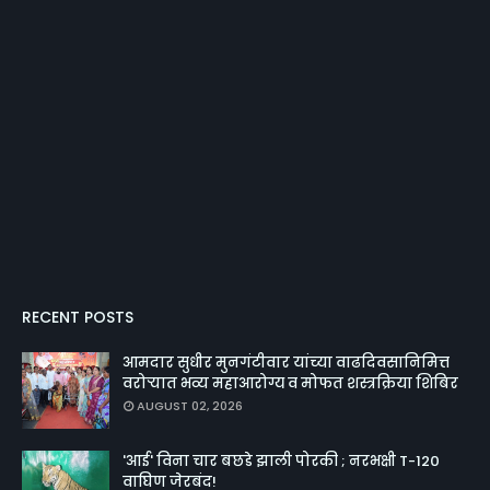
RECENT POSTS
आमदार सुधीर मुनगंटीवार यांच्या वाढदिवसानिमित्त
वरोऱ्यात भव्य महाआरोग्य व मोफत शस्त्रक्रिया शिबिर
AUGUST 02, 2026
'आई' विना चार बछडे झाली पोरकी ; नरभक्षी T-120
वाघिण जेरबंद!