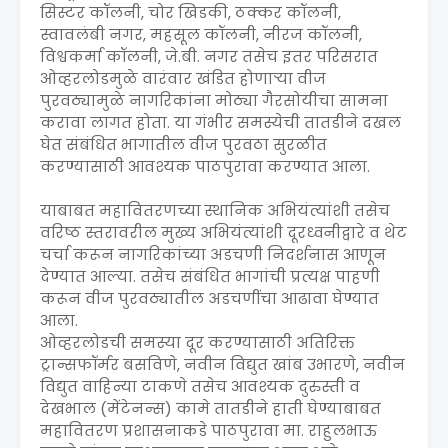
सिस्टर कॉलनी, चोर खिडकी, ठक्कर कॉलनी,
स्वावलंबी नगर, महसूल कॉलनी, नीरज कॉलनी,
विश्वकर्मा कॉलनी, जे.बी. नगर तसेच इतर परिसरात
ओव्हरलोडमुळे वारंवार खंडित होणाऱ्या वीज
पुरवठ्यामुळे नागरिकांना मोठ्या गैरसोयीचा सामना
करावा लागत होता. या गंभीर समस्येची तातडीने दखल
घेत संबंधित भागातील वीज पुरवठा सुरळीत
करण्यासाठी आवश्यक पाठपुरावा करण्यात आला.
याबाबत महावितरणच्या स्थानिक अभियंत्यांशी तसेच
वरिष्ठ स्तरावरील मुख्य अभियंत्यांशी दूरध्वनीद्वारे व थेट
चर्चा करून नागरिकांच्या अडचणी निदर्शनास आणून
देण्यात आल्या. तसेच संबंधित भागांची प्रत्यक्ष पाहणी
करून वीज पुरवठ्यातील अडचणींचा आढावा घेण्यात
आला.
ओव्हरलोडची समस्या दूर करण्यासाठी अतिरिक्त
ट्रान्सफॉर्मर बसविणे, नवीन विद्युत खांब उभारणे, नवीन
विद्युत वाहिन्या टाकणे तसेच आवश्यक दुरुस्ती व
देखभाल (मेंटेनन्स) कामे तातडीने हाती घेण्याबाबत
महावितरण प्रशासनाकडे पाठपुरावा मा. राहुलभाऊ