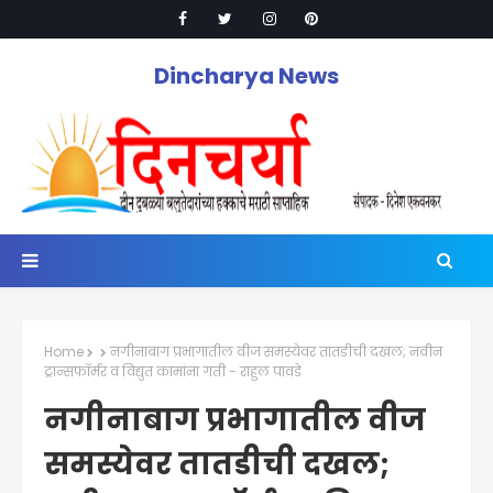
Dincharya News
Home
नगीनाबाग प्रभागातील वीज समस्येवर तातडीची दखल; नवीन
ट्रान्सफॉर्मर व विद्युत कामांना गती - राहुल पावडे
नगीनाबाग प्रभागातील वीज
समस्येवर तातडीची दखल;