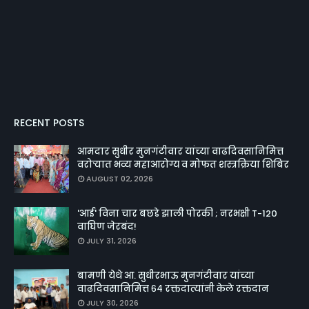
RECENT POSTS
आमदार सुधीर मुनगंटीवार यांच्या वाढदिवसानिमित्त
वरोऱ्यात भव्य महाआरोग्य व मोफत शस्त्रक्रिया शिबिर
AUGUST 02, 2026
'आई' विना चार बछडे झाली पोरकी ; नरभक्षी T-120
वाघिण जेरबंद!
JULY 31, 2026
बामणी येथे आ. सुधीरभाऊ मुनगंटीवार यांच्या
वाढदिवसानिमित्त ६४ रक्तदात्यांनी केले रक्तदान
JULY 30, 2026