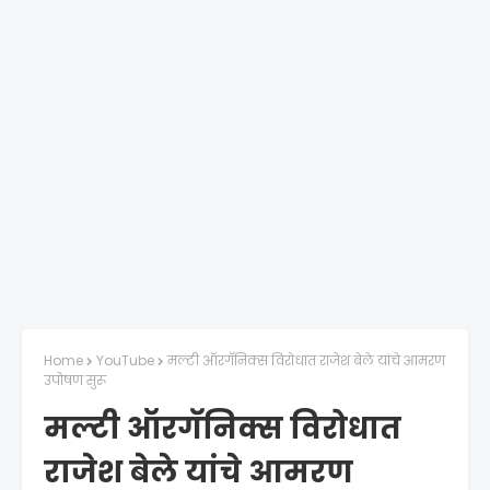
Home
YouTube
मल्टी ऑरगॅनिक्स विरोधात राजेश बेले यांचे आमरण
उपोषण सुरू
मल्टी ऑरगॅनिक्स विरोधात
राजेश बेले यांचे आमरण