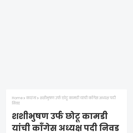
Home
कारंजा
शशीभुषण उर्फ छोटू कामडी यांची काँगेस अध्यक्ष पदी
निवड
शशीभुषण उर्फ छोटू कामडी
यांची काँगेस अध्यक्ष पदी निवड