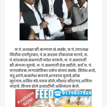
न.पं.अध्यक्षा सौ.कल्पना सं.मस्के, न.पं.उपाध्यक्ष
नितीन दर्यापुरकर, पं.स.सदस्य टीकाराम घागरे, न.
पं.बांधकाम सभापती नरेश चाफले, न. पं.सभापती
सौ.मंगला बुवाडे, न. पं.सभापती प्रेम महीले, सर्व न. पं.
नगरसेवक,नगरसेविका तसेच संजय मस्के, सितेश भादे,
चंदू भांगे,कमलेश कठाने,भगवान बुवाडे,सोम
मुदगल,अमित बंडे,पवन ढोले,नौशाद सौदागर,अनिल
नांदने, विजय ढोले इत्यादींनी अभिनंदन केले.