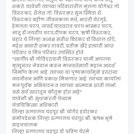
शकते. यावेळी त्यांच्या परिवारातील मुलगा योगेश्वर गो.
विरुटकर, शैलेश गो. विरुटकर सून स्मिता शै.
विरुटकर बहीण जीवनकला मत्ते, भारती येरगुडे,
हेमलता चटप, जावई यादवराव चटप भास्कर चटप,
नातू डॉ जयदीप चटप,दीपक चटप, ऋषीं विरुटकर,
प्रहार चे जिल्हा अध्यक्ष सतीश बिडकर डॉ विशाल धोटे,
महेश आवारी शंकर ठावरी, प्रतीक खैरे इत्यादी आप्त
परिवार व मित्र परिवार उपस्थित होते.
*स्वर्गीय श्री गोविंदरावजी विरुटकर यांनी आपल्या
मृत्यूनंतर नेत्रदान करून मानवतेसाठी महान आदर्श
निर्माण केला आहे. त्यांच्या या पुण्यकार्यामुळे इतरांना
नवजीवन आणि प्रकाश मिळणार आहे. त्यांच्या कार्याला
मनःपूर्वक अभिवादन व त्यांच्या आत्म्यास शांती लाभो.
असे सर्व स्तरातून कौतुक होत आहे*
यावेळी श्री. सुधाकरजी पेन्दाम
नेत्रचिकित्सा अधिकारी
जिल्हा रुग्णालय चंद्रपूर श्री. योगेंद्र इंदोरकर
समोपदेशक जिल्हा रुग्णालय चंद्रपूर श्री. ऋषभ भुमे
वाहनचालक
जिल्हा रुग्णालय चंद्रपूर डॉ. प्रविण येरमे