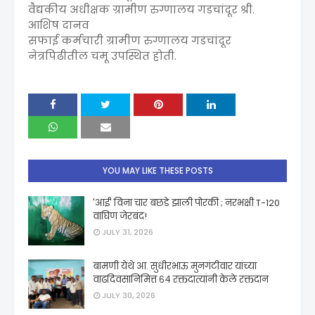
वैद्यकीय अधीक्षक ग्रामीण रुग्णालय गडचांदूर श्री.
आशिष दानव
सफाई कर्मचारी ग्रामीण रुग्णालय गडचांदूर
नेत्रपिढीतील चमू उपस्थित होती.
YOU MAY LIKE THESE POSTS
'आई' विना चार बछडे झाली पोरकी ; नरभक्षी T-120
वाघिण जेरबंद!
JULY 31, 2026
बामणी येथे आ. सुधीरभाऊ मुनगंटीवार यांच्या
वाढदिवसानिमित्त ६४ रक्तदात्यांनी केले रक्तदान
JULY 30, 2026