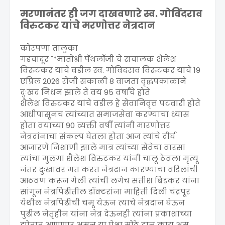
मरणानंतर ही जग दाखवणारे
स्व. गोविंदराव
विरुटकर यांचे मरणोत्तर नेत्रदान
कोरपणा तालुका
गडचांदूर "*मातोश्री पॅथलॉजी चे संचालक शैलेश
विरुटकर यांचे वडील स्व. गोविंदराव विरुटकर यांचे 19
एप्रिल 2026 रोजी सकाळी 8 वाजता वृद्धपकाळाने
दुःखद निधन झाले ते वय 95 वर्षांचे होते
शैलेश विरुटकर यांचे वडील हे सेवानिवृत्त पटवारी होते
आधीपासूनच त्यांच्यात समाजसेवा करण्याचा ध्यास
होता वयाच्या 90 व्यक्ती वर्षी त्यांनी मारणोत्तर
नेत्रदांनाचा संकल्प घेतला होता आज त्यांचे दीर्घ
आजारणे निशाणी झाले मात्र त्यांच्या सेवेचा वारसा
त्यांचा मुलगा शैलेश विरुटकर यांनी चालू ठेवला मृत्यू
नंतर दुःखावर मत करत नेत्रदान कारण्याचा वडिलांची
आठवण करून गेली त्यांची लगेच सतीश बिडकर यांना
सांगून नेत्रपिढीतील डॉक्टरांना माहिती दिली चंद्रपूर
येथील नेत्रपिढीची चमू येऊन त्याचे नेत्रदान घेऊन
पुढील नेतृहीन यांना नेत्र देऊनही त्यांना प्रकाशाच्या
झोतात आणणार असून या पेक्षा मोठे दान काय असू