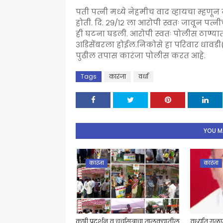
पती पत्नी मध्ये नेहमीच वाद व्हायचा म्हण
होती. दि. २९/१२ ला आरोपी स्वतः जावून प
ही घटना घडली. आरोपी स्वतः पोलीस ठाण्य
३१डिसेंबरला होईल.निकोसे हा परिवार धावडी
पुढील तपास कारंजा पोलीस करत आहे.
Tags
कारंजा
वर्धा
YOU MA
कारंजा
कारंजा
कृषी प्रदर्शन व चर्चासत्राचा तालुक्यातील
वर्ध्यात ग