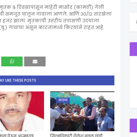
ून मृतक ८ दिवसापासून माहेरी मासोद (कामठी) गेली
त्नीची समजूत घालून गावाला आणले. आणि ३०/१२ तारखेला
ात हजर झाला. मृतकाची उत्तरीय तपासणी उदयाला
(बु.) गावाचा असून कारंजामध्ये किरयाने राहत आहे.
Y LIKE THESE POSTS
कारंजा
ळफास घेऊन आत्महत्या
जिल्हाधिकारी शैलेश नवल यांची