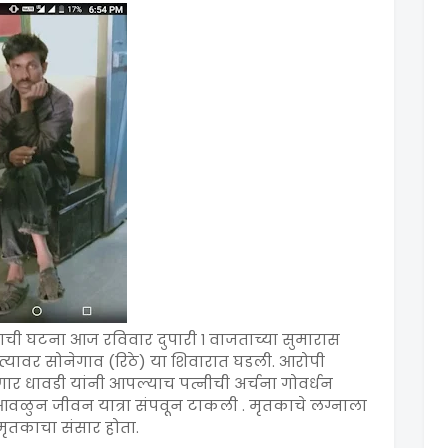
ची घटना आज रविवार दुपारी १ वाजताच्या सुमारास
्यावर सोनेगाव (रिठे) या शिवारात घडली. आरोपी
र धावडी यांनी आपल्याच पत्नीची अर्चना गोवर्धन
 आवळुन जीवन यात्रा संपवून टाकली . मृतकाचे लग्नाला
 मृतकाचा संसार होता.