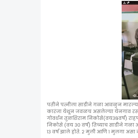
पतीने पत्नीला साडीने गळा आवळुन मारल्या
कारंजा येथून जवळच असलेल्या येनगाव रस्त
गोवर्धन तुळशिराम निकोसे(वय३८वर्ष) राहणा
निकोसे (वय ३० वर्ष) तिच्याच साडीने गळा
१३ वर्ष झाले होते. २ मुली आणि १ मुलगा असा