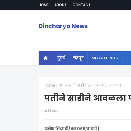
HOME
ABOUT
CONTACT
Dincharya News
मुंबई
चंद्रपूर
MEGA MENU
Home
वर्धा
पतीने साडीने आवळला पत्नीचा गळा
पतीने साडीने आवळला 
दिनचर्या
उमेश तिवारी/कारंजा(घाडगे):