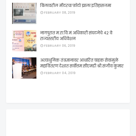
बिलावरील मीटरचा फ़ोटो झाला इतिहासजमा
FEBRUARY 08, 2019
नागपुरात म.रा.वि.मं.अधिकारी संघटनेचे ४२ वे
राज्यस्तरीय अधिवेशन
FEBRUARY 06, 2019
अत्याधुनिक तंत्रज्ञानावर आधारित ग्राहक सेवांमुळे
महावितरण देशात सर्वोत्तम:सीएमडी श्री.संजीव कुमार
FEBRUARY 04, 2019