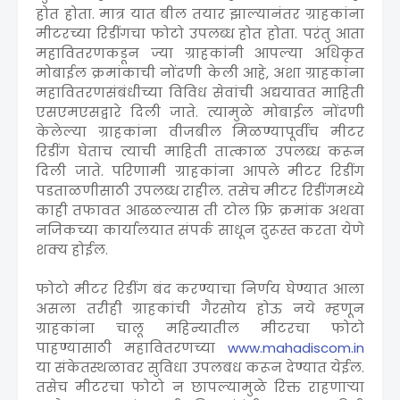
होत होता. मात्र यात बील तयार झाल्यानंतर ग्राहकांना
मीटरच्या रिडींगचा फोटो उपलब्ध होत होता. परंतु आता
महावितरणकडून ज्या ग्राहकांनी आपल्या अधिकृत
मोबाईल क्रमांकाची नोंदणी केली आहे, अशा ग्राहकांना
महावितरणसंबंधीच्या विविध सेवांची अद्ययावत माहिती
एसएमएसद्वारे दिली जाते. त्यामुळे मोबाईल नोंदणी
केलेल्या ग्राहकांना वीजबील मिळण्यापूर्वीच मीटर
रिडींग घेताच त्याची माहिती तात्काळ उपलब्ध करून
दिली जाते. परिणामी ग्राहकांना आपले मीटर रिडींग
पडताळणीसाठी उपलब्ध राहील. तसेच मीटर रिडींगमध्ये
काही तफावत आढळल्यास ती टोल फ्रि क्रमांक अथवा
नजिकच्या कार्यालयात संपर्क साधून दुरूस्त करता येणे
शक्य होईल.
फोटो मीटर रिडींग बंद करण्याचा निर्णय घेण्यात आला
असला तरीही ग्राहकांची गैरसोय होऊ नये म्हणून
ग्राहकांना चालू महिन्यातील मीटरचा फोटो
पाहण्यासाठी महावितरणच्या
www.mahadiscom.in
या संकेतस्थळावर सुविधा उपलबध करून देण्यात येईल.
तसेच मीटरचा फोटो न छापल्यामुळे रिक्त राहणाऱ्या