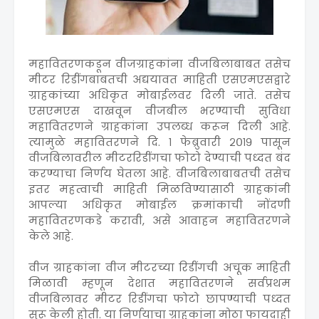
महावितरणकडून वीजग्राहकांना वीजबिलाबाबत तसेच
मीटर रिडींगबाबतची अद्ययावत माहिती एसएमएसद्वारे
ग्राहकांच्या अधिकृत मोबाईलवर दिली जाते. तसेच
एसएमएस दाखवून वीजबील भरण्याची सुविधा
महावितरणने ग्राहकांना उपलब्ध करून दिली आहे.
त्यामुळे महावितरणने दि. १ फेब्रुवारी २०१९ पासून
वीजबिलावरील मीटररिडींगचा फोटो देण्याची पध्दत बंद
करण्याचा निर्णय घेतला आहे. वीजबिलाबाबतची तसेच
इतर महत्वाची माहिती मिळविण्यासाठी ग्राहकांनी
आपल्या अधिकृत मोबाईल क्रमांकाची नोंदणी
महावितरणकडे करावी, असे आवाहन महावितरणने
केले आहे.
वीज ग्राहकांना वीज मीटरच्या रिडींगची अचूक माहिती
मिळावी म्हणून देशात महावितरणने सर्वप्रथम
वीजबिलावर मीटर रिडींगचा फोटो छापण्याची पध्दत
सुरू केली होती. या निर्णयाचा ग्राहकांना मोठा फायदाही