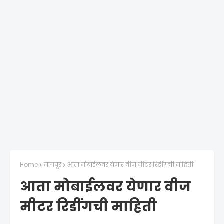
Home
नागपूर
आता मोबाईलवर येणार वीज मीटर रिडींगची माहिती
आता मोबाईलवर येणार वीज
मीटर रिडींगची माहिती