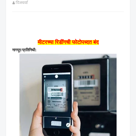
दिनचर्या
मीटरच्या रिडींगची फोटोपध्दत बंद
नागपूर/प्रतिनिधी: