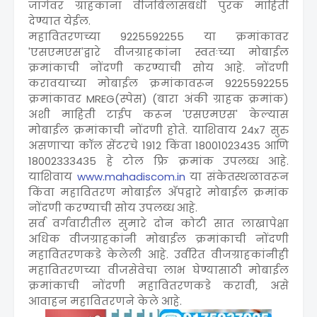
जागेवर ग्राहकांना वीजबिलासंबंधी पुरक माहिती
देण्यात येईल.
महावितरणच्या 9225592255 या क्रमांकावर
'एसएमएस'द्वारे वीजग्राहकांना स्वतःच्या मोबाईल
क्रमांकाची नोंदणी करण्याची सोय आहे. नोंदणी
करावयाच्या मोबाईल क्रमांकावरून 9225592255
क्रमांकावर MREG(स्पेस) (बारा अंकी ग्राहक क्रमांक)
अशी माहिती टाईप करून 'एसएमएस' केल्यास
मोबाईल क्रमांकाची नोंदणी होते. याशिवाय 24x7 सुरु
असणार्‍या कॉल सेंटरचे 1912 किंवा 18001023435 आणि
18002333435 हे टोल फ्रि क्रमांक उपलब्ध आहे.
याशिवाय
www.mahadiscom.in
या संकेतस्थळावरून
किंवा महावितरण मोबाईल अ‍ॅपद्वारे मोबाईल क्रमांक
नोंदणी करण्याची सोय उपलब्ध आहे.
सर्व वर्गवारीतील सुमारे दोन कोटी सात लाखापेक्षा
अधिक वीजग्राहकांनी मोबाईल क्रमांकाची नोंदणी
महावितरणकडे केलेली आहे. उर्वरित वीजग्राहकांनीही
महावितरणच्या वीजसेवेचा लाभ घेण्यासाठी मोबाईल
क्रमांकाची नोंदणी महावितरणकडे करावी, असे
आवाहन महावितरणने केले आहे.