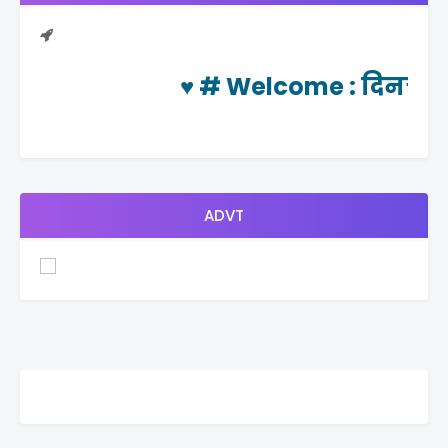
♥ #
Welcome
: दिनचर्या न्
ADVT