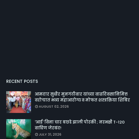
RECENT POSTS
आमदार सुधीर मुनगंटीवार यांच्या वाढदिवसानिमित्त
वरोऱ्यात भव्य महाआरोग्य व मोफत शस्त्रक्रिया शिबिर
AUGUST 02, 2026
'आई' विना चार बछडे झाली पोरकी ; नरभक्षी T-120
वाघिण जेरबंद!
JULY 31, 2026