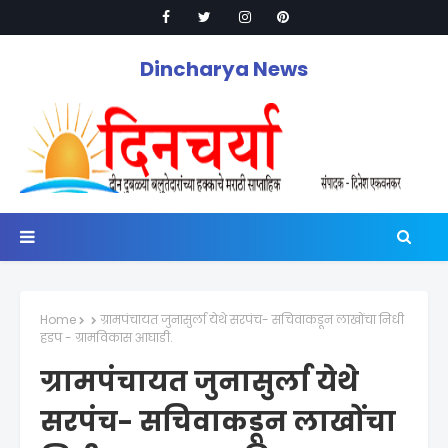
Dincharya News
Home
ग्रामपंचायत जुनासुर्ला येथे सरपंच- सचिवाकडून लाखोंचा निधी
हडप - ग्रामविकास आघाडी.
ग्रामपंचायत जुनासुर्ला येथे
सरपंच- सचिवाकडून लाखोंचा