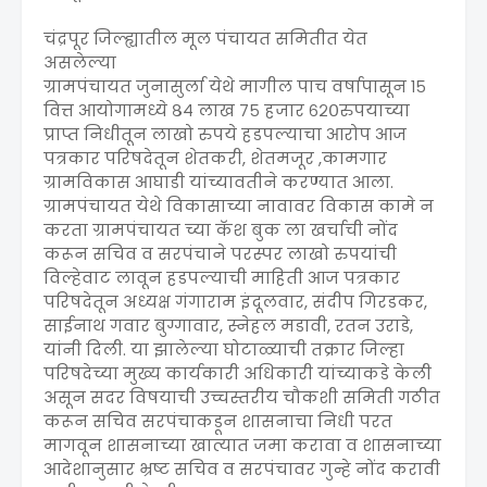
चंद्रपूर जिल्ह्यातील मूल पंचायत समितीत येत
असलेल्या
ग्रामपंचायत जुनासुर्ला येथे मागील पाच वर्षापासून १५
वित्त आयोगामध्ये ८४ लाख ७५ हजार ६२०रुपयाच्या
प्राप्त निधीतून लाखो रुपये हडपल्याचा आरोप आज
पत्रकार परिषदेतून शेतकरी, शेतमजूर ,कामगार
ग्रामविकास आघाडी यांच्यावतीने करण्यात आला.
ग्रामपंचायत येथे विकासाच्या नावावर विकास कामे न
करता ग्रामपंचायत च्या कॅश बुक ला खर्चाची नोंद
करून सचिव व सरपंचाने परस्पर लाखो रुपयांची
विल्हेवाट लावून हडपल्याची माहिती आज पत्रकार
परिषदेतून अध्यक्ष गंगाराम इंदूलवार, संदीप गिरडकर,
साईनाथ गवार बुग्गावार, स्नेहल मडावी, रतन उराडे,
यांनी दिली. या झालेल्या घोटाळ्याची तक्रार जिल्हा
परिषदेच्या मुख्य कार्यकारी अधिकारी यांच्याकडे केली
असून सदर विषयाची उच्चस्तरीय चौकशी समिती गठीत
करून सचिव सरपंचाकडून शासनाचा निधी परत
मागवून शासनाच्या खात्यात जमा करावा व शासनाच्या
आदेशानुसार भ्रष्ट सचिव व सरपंचावर गुन्हे नोंद करावी