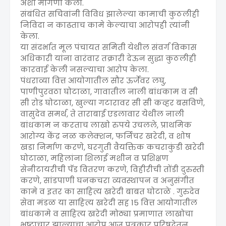
अशी मागणी केली.
संबंधित सचिवांनी विविध झालेल्या कामाची कुठलीही
निविदा न काढताच कामे केल्याचा आरोपही त्यांनी
केला.
या संदर्भात मूल पंचायत समिती येथील संवर्ग विकास
अधिकारी यांना वारंवार तक्रारी देऊन सुद्धा कुठलीही
कारवाई केली नसल्याचा आरोप केला.
पंधराव्या वित्त आयोगातील सौर ऊर्जेवर लघु,
पाणीपुरवठा घोटाळा, गावातील नाली बांधकाम व सी
सी रोड घोटाळा, खुल्या गटारावर सी सी कव्हर बसविणे,
वासुदेव समर्थ, ते ताराबाई एडलावार येथील नाली
बांधकाम न करताच लाखो रुपये उचलले, प्राथमिक
आरोग्य केंद्र नळ कलेक्शन, फर्निचर खरेदी, व शोष
खडा निर्माण करणे, घरगुती वैयक्तिक कचराकुंडी खरेदी
घोटाळा, महिलांना शिलाई मशीन व प्रशिक्षण
सेनीटायरीची पॅड वितरण करणे, विहीरीची तोंडी दुरुस्ती
करणे, सांडपाणी घनकचरा व्यवस्थापन व अनुसंगीत
कामे व इतर का साहित्य खरेदी बाबत घोटाळे . गुरुदेव
सेवा मंडळ या साहित्य खरेदी सह 15 वित्त आयोगातील
बांधकामे व साहित्य खरेदी मोठ्या प्रमाणात लाखोचा
भ्रष्टाचार झाल्याचा आरोप आज पत्रकार परिषदेतून