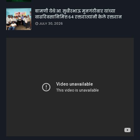
बामणी येथे आ. सुधीरभाऊ मुनगंटीवार यांच्या
वाढदिवसानिमित्त ६४ रक्तदात्यांनी केले रक्तदान
JULY 30, 2026