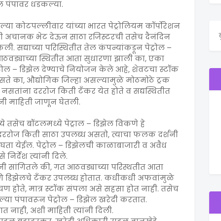
ोल पंपावर धडकल्या.
ल्या कोटपल्लीवार यांच्या भारत पेट्रोलियम कॉर्पोरेशन
ांनी अचानक भेट देऊन साठा रजिस्टरची तसेच दैनंदिन
ी. सद्याच्या परिस्थितीत तेल कंपन्यांकडून पेट्रोल –
ठवड्याच्या स्थितीत आता सुधारणा झाली का, एका
्रोल – डिझेल देण्याचे नियोजन केले आहे, शेवटचा स्टॉक
असते का, औद्योगिक जिल्हा असल्यामुळे मोठमोठे ट्रक
ती नसतांना दररोज किती टँकर येत होते व सद्यस्थितीत
नी माहिती जाणून घेतली.
ये तसेच बॉटलमध्ये पेट्राल – डिझेल विकणे हे
दररोज किती साठा उपलब्ध असतो, त्याचा फलक दर्शनी
घता येईल. पेट्रोल – डिझेलची काळाबाजारी व अवैध
निर्देश त्यांनी दिले.
ंनी सांगितले की, गत आठवड्याच्या परिस्थतीत आता
णि डिझेलचे टँकर उपलब्ध होतात. कधीकधी अफवांमुळे
चण होते, मात्र स्टॉक संपला असे सहसा होत नाही. तसेच
ल्या पंपावरून पेट्रोल – डिझेल खरेदी करतात.
ात नाही, अशी माहिती त्यांनी दिली.