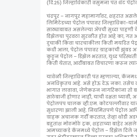
(दि.25) जिल्हाधिकारी वसुमना पंत थेट पेट्र
चंद्रपूर – नागपूर महामार्गावर, शहरात असले
लिमिटेडच्या पेट्रोल पंपावर जिल्हाधिका-य
साठ्याबाबत असलेल्या ॲपची सुध्दा पाहणी केल
डिझेलचा पुरवठा सुरळीत होत आहे का, गत आ
दुचाकी किंवा चारचाकीला किती मर्यादेत पेट
कधी आला, पेट्रोल पंपावर ग्राहकांची झुंबड 
कुठून पेट्रोल – डिझेल भरतात, युध्द परिस्थ
किती येतात, आदींबाबत विचारणा करून त्यां
यावेळी जिल्हाधिकारी पंत म्हणाल्या, कॅनमध्
अनधिकृतच आहे. असे होऊ देऊ नका. तसेच 
भागात लावावा, जेणेकरून नागरिकांना तो ब
साठेबाजी होणार नाही, याची दक्षता घ्यावी, असे 
पेट्रोलपंप चालक व्ही.एम. कोटपल्लीवार या
सुधारणा झाली आहे. नियमितपणे पेट्रोल आ
ग्राहक अचानक गर्दी करतात, तेव्हा थोडी अड
बहुतांश मोठमोठे ट्रक, शहराच्या बाहेर असले
आमच्याकडे कॅनमध्ये पेट्रोल – डिझेल दिले ज