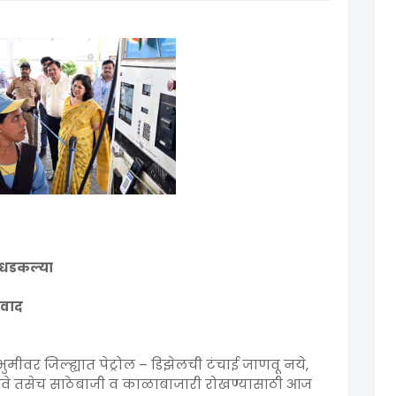
र धडकल्या
ंवाद
्श्वभुमीवर जिल्ह्यात पेट्रोल – डिझेलची टंचाई जाणवू नये,
ळावे तसेच साठेबाजी व काळाबाजारी रोखण्यासाठी आज