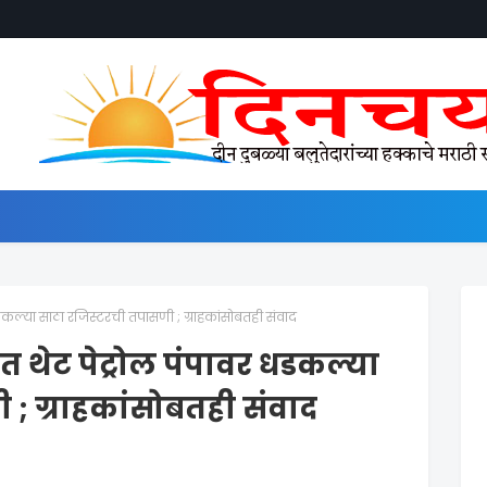
डकल्या साठा रजिस्टरची तपासणी ; ग्राहकांसोबतही संवाद
त थेट पेट्रोल पंपावर धडकल्या
; ग्राहकांसोबतही संवाद