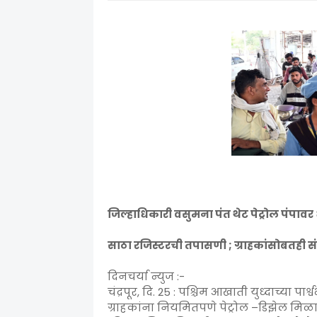
जिल्हाधिकारी वसुमना पंत थेट पेट्रोल पंपाव
साठा रजिस्टरची तपासणी ; ग्राहकांसोबतही स
दिनचर्या न्युज :-
चंद्रपूर, दि. 25 : पश्चिम आखाती युध्दाच्या पार
ग्राहकांना नियमितपणे पेट्रोल –डिझेल मि