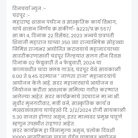
दिनचर्या न्युज :-
चंद्रपूर :-
महाराष्ट्र शासन पर्यटन व सांस्कृतिक कार्य विभाग,
यांचे शासन निर्णय क्र.संकीर्ण- ८२२३/प्र.क्र.५५७/
सां.का.४, दिनांक २२ डिसेंबर, २०२३ अन्वये छत्रपती
शिवाजी महाराज यांच्या ३५० व्या राज्याभिषेक सोहळ्या
निमित्त राज्यभर आयोजित करावयाचे महानाटयांच्या
सादरीकरणासाठी चंद्रपूर जिल्हयात सलग तीन दिवस
दिनांक ०२ फेब्रुवारी ते ४ फेब्रुवारी, २०२४ या
कालावधीत चांदा क्लब गाऊंड, चंद्रपूर येथे सायंकाळी
६.०० ते ९.४५ दरम्यान " जाणता राजा" महानाटयांचे
आयोजन केले आहे. सदर महानाट्यांचे आयोजन व
नियोजन करीता आवश्यक समित्या गठीत करण्यांत
आलेल्या आहेत. सदर कार्यक्रमाचे उदघाटन मा.ना.श्री.
सुधीर मुनगंटीवार, मंत्री वने, सांस्कृतिक कार्य व
मत्स्यव्यवसाय यांचेहस्ते दि. २/२/२०२४ रोजी सायंकाळी
५.३० वाजता होणार असुन, इतर मान्यवर प्रमुख पाहुणे
म्हणून उपस्थीत राहणार आहेत.
सदर कार्यक्रम हा विनामुल्य असुन, प्रत्येक दिवशी
१०००० नागरिकांना पाहता येईल याबाबत आयोजन