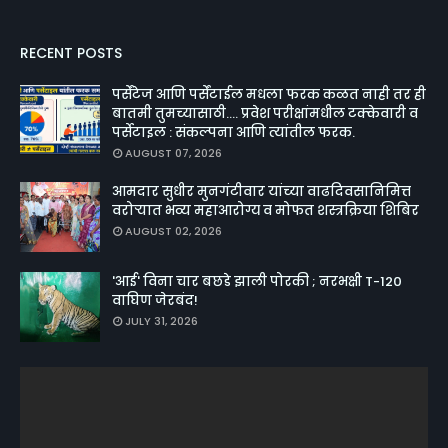
RECENT POSTS
पर्सेंटेज आणि पर्सेंटाईल मधला फरक कळत नाही तर ही
बातमी तुमच्यासाठी.... प्रवेश परीक्षांमधील टक्केवारी व
पर्सेटाइल : संकल्पना आणि त्यांतील फरक.
AUGUST 07, 2026
आमदार सुधीर मुनगंटीवार यांच्या वाढदिवसानिमित्त
वरोऱ्यात भव्य महाआरोग्य व मोफत शस्त्रक्रिया शिबिर
AUGUST 02, 2026
'आई' विना चार बछडे झाली पोरकी ; नरभक्षी T-120
वाघिण जेरबंद!
JULY 31, 2026